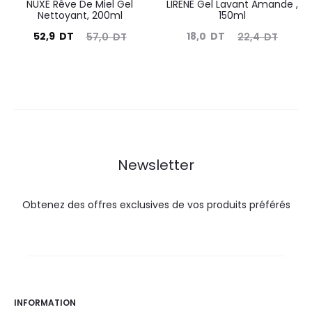
NUXE Rêve De Miel Gel
LIRENE Gel Lavant Amande ,
Nettoyant, 200ml
150ml
Le
Le
Le
Le
52,9
DT
18,0
DT
57,0
DT
22,4
DT
prix
prix
prix
prix
actuel
initial
actuel
initial
est :
était :
est :
était :
52,9
57,0
18,0
22,4
DT.
DT.
DT.
DT.
Newsletter
Obtenez des offres exclusives de vos produits préférés
INFORMATION