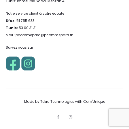
Tunis: Immeuble Saadi Menzah 4
Notre service client à votre écoute
Sfax:
51 755 633
Tunis:
53 00 31 31
Mail : pcommepara@pcommepara.tn
Suivez nous sur
Made by
Tekru Technologies
with
Com'Unique
F
I
a
n
c
s