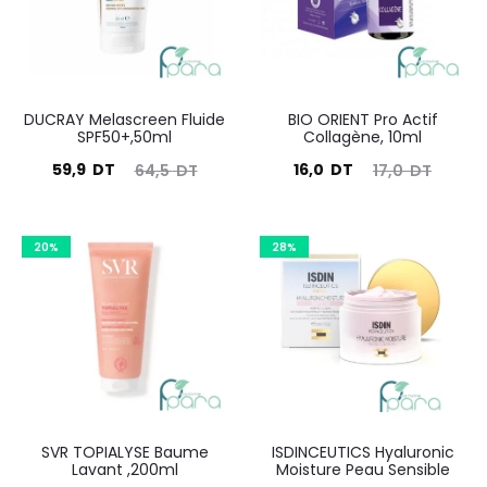
DUCRAY Melascreen Fluide
BIO ORIENT Pro Actif
SPF50+,50ml
Collagène, 10ml
Le
Le
Le
Le
59,9
DT
16,0
DT
64,5
DT
17,0
DT
prix
prix
prix
prix
actuel
initial
actuel
initial
20%
28%
est :
était :
est :
était :
59,9
64,5
16,0
17,0
DT.
DT.
DT.
DT.
SVR TOPIALYSE Baume
ISDINCEUTICS Hyaluronic
Lavant ,200ml
Moisture Peau Sensible