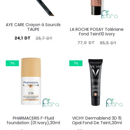
AYE CARE Crayon à Sourcils
TAUPE
LA ROCHE POSAY Tolériane
Fond Teint10 Ivory
Le
Le
24,1
DT
26,7
DT
Le
Le
77,0
DT
85,5
DT
prix
prix
prix
prix
actuel
initial
actuel
initial
est :
était :
7%
7%
est :
était :
24,1
26,7
77,0
85,5
DT.
DT.
DT.
DT.
PHARMACERIS F-Fluid
VICHY Dermablend 3D 15
foundation (01 Ivory),30ml
Opal Fond De Teint,30ml