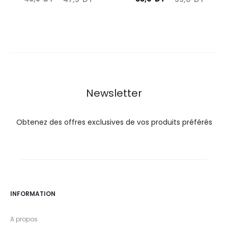
prix
prix
prix
prix
actuel
initial
actuel
initial
est :
était :
est :
était :
45,8
47,5
35,0
39,0
DT.
DT.
DT.
DT.
Newsletter
Obtenez des offres exclusives de vos produits préférés
INFORMATION
A propos