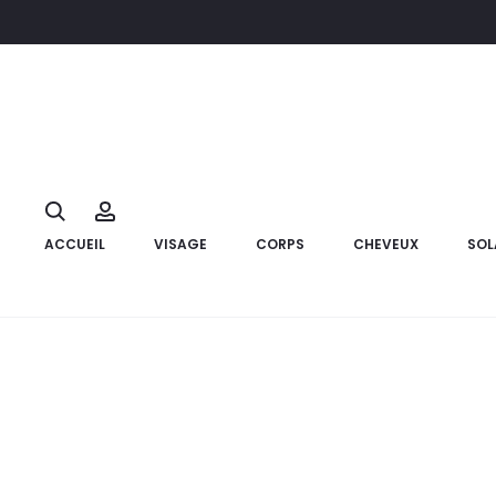
Accueil
Hygiène
Hygiène intime
BYPHASSE Gel Intime Sens
10%
Search
Account
ACCUEIL
VISAGE
CORPS
CHEVEUX
SOL