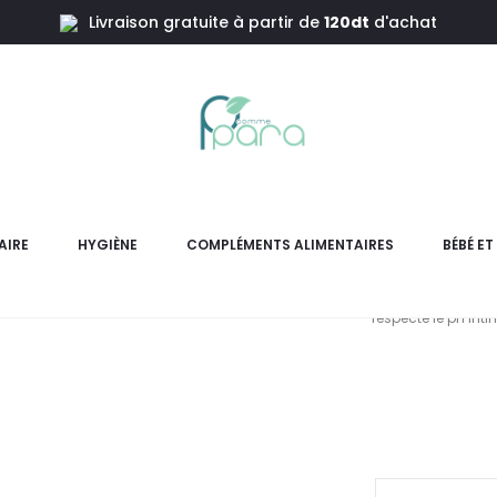
Livraison gratuite à partir de
120dt
d'achat
itiv Douceur,250ml
BYPHASS
D
AIRE
HYGIÈNE
COMPLÉMENTS ALIMENTAIRES
BÉBÉ E
Gel intime BYPHASSE 250ml
respecte le pH int
L
pr