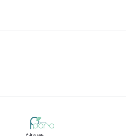
DT.
DT.
DT.
Adresses: