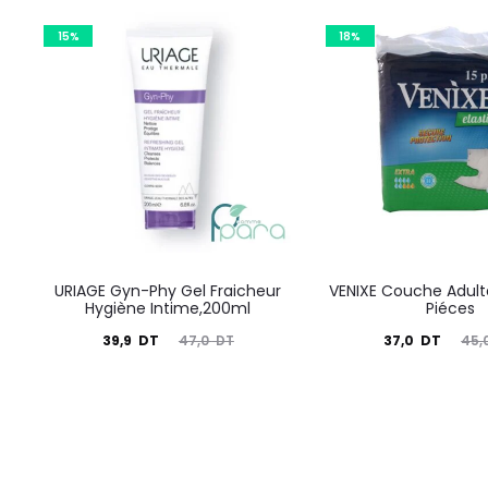
15%
18%
URIAGE Gyn-Phy Gel Fraicheur
VENIXE Couche Adulte 
Hygiène Intime,200ml
Piéces
Le
Le
Le
Le
39,9
DT
37,0
DT
47,0
DT
45,
prix
prix
prix
prix
actuel
initial
actuel
initial
est :
était :
est :
était :
39,9
47,0
37,0
45,0