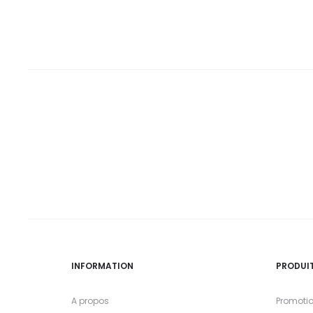
DT.
DT.
DT.
DT.
INFORMATION
PRODUI
A propos
Promoti