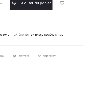
l
initial
Ajouter au panier
 :
était :
0
22,2
T.
DT.
095940
CATÉGORIES :
BYPHASSE
,
HYGIÈNE INTIME
ml
OOK
TWITTER
PINTEREST