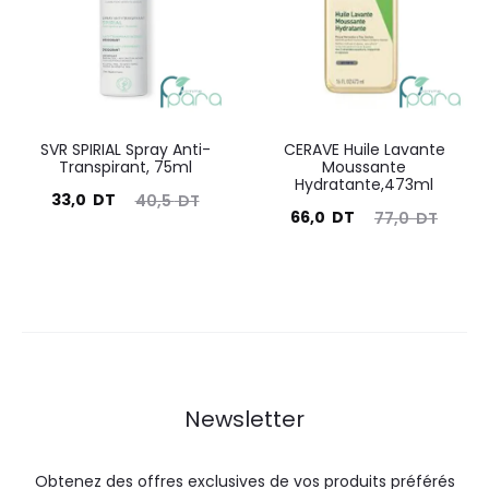
DT.
DT.
DT.
DT.
SVR SPIRIAL Spray Anti-
CERAVE Huile Lavante
Transpirant, 75ml
Moussante
Hydratante,473ml
Le
Le
33,0
DT
40,5
DT
Le
Le
66,0
DT
77,0
DT
prix
prix
prix
prix
actuel
initial
actuel
initial
est :
était :
est :
était :
33,0
40,5
66,0
77,0
DT.
DT.
DT.
DT.
Newsletter
Obtenez des offres exclusives de vos produits préférés