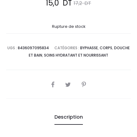
Le
Le
15,0
DT
17,2
DT
prix
prix
Rupture de stock
actuel
initial
est :
était :
UGS :
8436097095834
CATÉGORIES :
BYPHASSE
,
CORPS
,
DOUCHE
ET BAIN
,
SOINS HYDRATANT ET NOURRISSANT
15,0
17,2
DT.
DT.
SHARE
Description