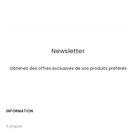
prix
prix
prix
prix
actuel
initial
actuel
initial
est :
était :
est :
était :
46,5
53,5
28,0
33,0
DT.
DT.
DT.
DT.
Newsletter
Obtenez des offres exclusives de vos produits préférés
INFORMATION
A propos