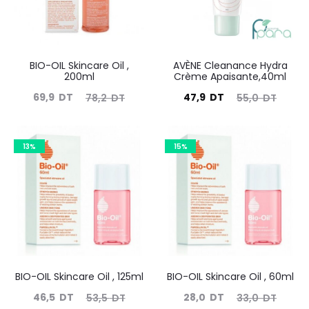
BIO-OIL Skincare Oil ,
AVÈNE Cleanance Hydra
200ml
Crème Apaisante,40ml
Le
Le
Le
Le
69,9
DT
47,9
DT
78,2
DT
55,0
DT
prix
prix
prix
prix
actuel
initial
actuel
initial
13%
15%
est :
était :
est :
était :
69,9
78,2
47,9
55,0
DT.
DT.
DT.
DT.
BIO-OIL Skincare Oil , 125ml
BIO-OIL Skincare Oil , 60ml
Le
Le
Le
Le
46,5
DT
28,0
DT
53,5
DT
33,0
DT