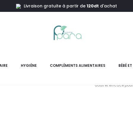
Livraison gratuite à partir de
120dt
d'achat
gettes A L’eau D’hamamélis,20 pièces
BYPHAS
D’ha
AIRE
HYGIÈNE
COMPLÉMENTS ALIMENTAIRES
BÉBÉ E
Lingettes démaquillantes B
doux et efficace pour