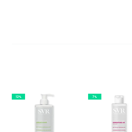
12%
7%