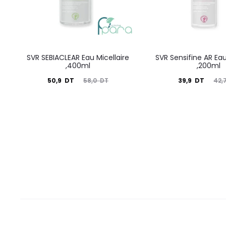
SVR SEBIACLEAR Eau Micellaire
SVR Sensifine AR Eau
,400ml
,200ml
Le
Le
Le
Le
50,9
DT
39,9
DT
58,0
DT
42,
prix
prix
prix
prix
actuel
initial
actuel
initial
est :
était :
est :
était :
50,9
58,0
39,9
42,7
DT.
DT.
DT.
DT.