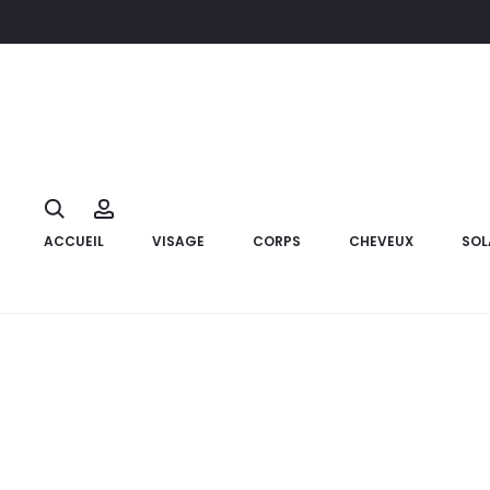
Accueil
Visage
nettoyants § démaquillants
BYPHASSE Lin
Search
Account
ACCUEIL
VISAGE
CORPS
CHEVEUX
SOL