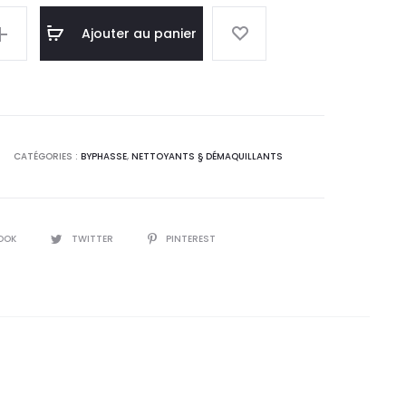
Ajouter au panier
CATÉGORIES :
BYPHASSE
,
NETTOYANTS § DÉMAQUILLANTS
,20
OOK
TWITTER
PINTEREST