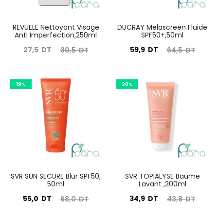
REVUELE Nettoyant Visage
DUCRAY Melascreen Fluide
Anti Imperfection,250ml
SPF50+,50ml
Le
Le
Le
Le
27,5
DT
59,9
DT
30,5
DT
64,5
DT
prix
prix
prix
prix
actuel
initial
actuel
initial
19%
20%
est :
était :
est :
était :
27,5
30,5
59,9
64,5
DT.
DT.
DT.
DT.
SVR SUN SECURE Blur SPF50,
SVR TOPIALYSE Baume
50ml
Lavant ,200ml
Le
Le
Le
Le
55,0
DT
34,9
DT
68,0
DT
43,8
DT
prix
prix
prix
prix