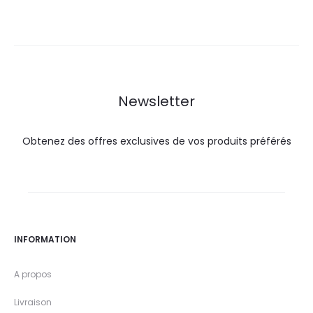
actuel
initial
actuel
initial
est :
était :
est :
était :
55,0
68,0
34,9
43,8
DT.
DT.
DT.
DT.
Newsletter
Obtenez des offres exclusives de vos produits préférés
INFORMATION
A propos
Livraison