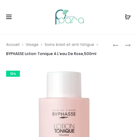
Livraison gratuite à partir de
120dt
d'achat
Prod
BYPHASS
BYPHASS
Accueil
Visage
Soins éclat et anti fatigue
LINGETTE
LOTION
navig
BYPHASSE Lotion Tonique A L’eau De Rose,500ml
A
TONIQUE
L’HUILE
SENSI-
10%
D’AMAND
FRESH
DOUCE,4
,500ML