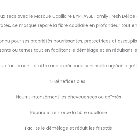
eux secs avec le Masque Capillaire BYPHASSE Family Fresh Délice
tés, ce masque répare la fibre capillaire en profondeur tout e
connu pour ses propriétés nourrissantes, protectrices et assoupliss
sants ou ternes tout en facilitant le démêlage et en réduisant les 
ue facilement et offre une expérience sensorielle agréable grâ
✨ Bénéfices clés :
Nourrit intensément les cheveux secs ou abîmés
Répare et renforce la fibre capillaire
Facilite le démêlage et réduit les frisottis