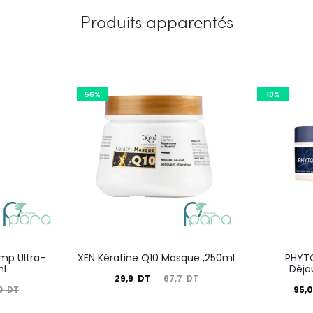
Produits apparentés
56%
10%
mp Ultra-
XEN Kératine Q10 Masque ,250ml
PHYTO
ml
Déja
Le
Le
29,9
DT
67,7
DT
Le
95,
0
DT
prix
prix
prix