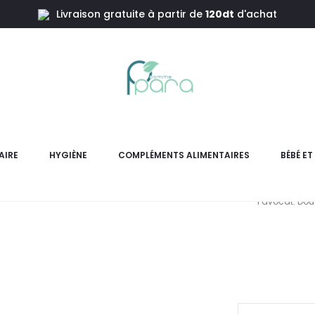
Livraison gratuite à partir de
120dt
d'achat
,250ml
BYPHASSE M
AIRE
HYGIÈNE
COMPLÉMENTS ALIMENTAIRES
BÉBÉ E
Nourrissez intensément 
l’avocat. Dou
pr