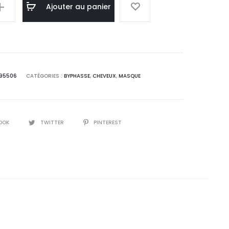
el
initial
Ajouter au panier
 :
était :
,5
20,5
T.
DT.
95506
CATÉGORIES :
BYPHASSE
,
CHEVEUX
,
MASQUE
l
OOK
TWITTER
PINTEREST