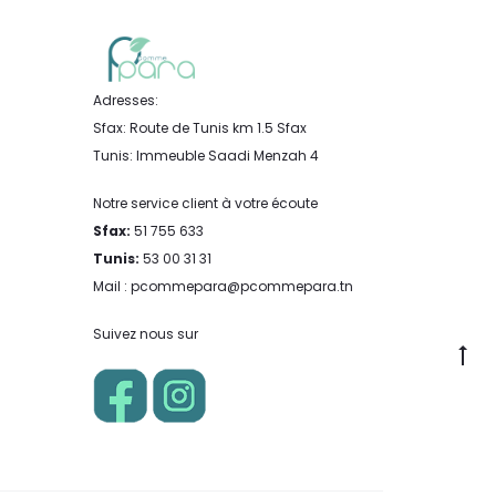
Adresses:
Sfax: Route de Tunis km 1.5 Sfax
Tunis: Immeuble Saadi Menzah 4
Notre service client à votre écoute
Sfax:
51 755 633
Tunis:
53 00 31 31
Mail : pcommepara@pcommepara.tn
Suivez nous sur
Go
to
to