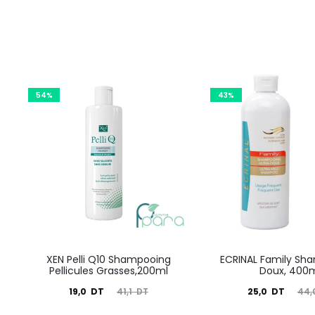
54%
43%
XEN Pelli Q10 Shampooing
ECRINAL Family Sha
Pellicules Grasses,200ml
Doux, 400
Le
Le
Le
Le
19,0
DT
25,0
DT
41,1
DT
44,
prix
prix
prix
prix