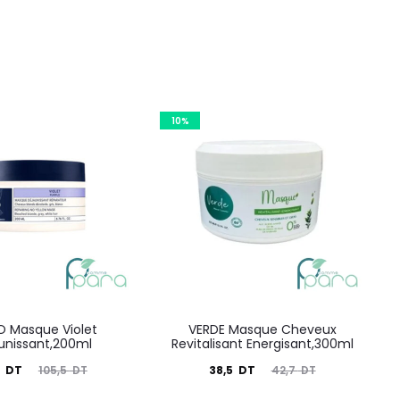
10%
 Masque Violet
VERDE Masque Cheveux
unissant,200ml
Revitalisant Energisant,300ml
Le
Le
Le
0
DT
38,5
DT
105,5
DT
42,7
DT
prix
prix
prix