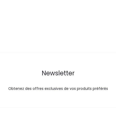
actuel
initial
actuel
i
est :
était :
est :
ét
29,9
67,7
95,0
1
DT.
DT.
DT.
Newsletter
Obtenez des offres exclusives de vos produits préférés