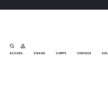
Accueil
Cheveux
BYPHASSE Masque Capillaire Family Avocat
10%
Search
Account
ACCUEIL
VISAGE
CORPS
CHEVEUX
SOL