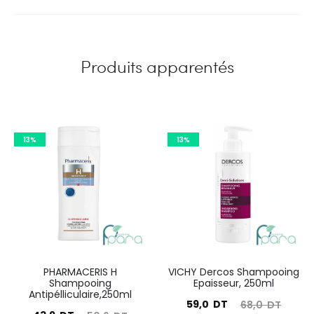
Produits apparentés
13%
13%
PHARMACERIS H
VICHY Dercos Shampooing
Shampooing
Epaisseur, 250ml
Antipélliculaire,250ml
Le
Le
59,0
DT
68,0
DT