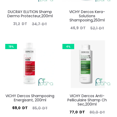
DUCRAY ELUTION Shamp
VICHY Dercos Kera-
Dermo Protecteur,200ml
Solutions
Shampooing,250ml
Le
Le
31,2
DT
34,7
DT
Le
Le
46,9
DT
52,1
DT
prix
prix
prix
prix
actuel
initial
actuel
initial
est :
était :
19%
4%
est :
était :
31,2
34,7
46,9
52,1
DT.
DT.
DT.
DT.
VICHY Dercos Shampooing
VICHY Dercos Anti-
Energisant, 200ml
Pelliculaire Shamp Ch
Sec,200ml
Le
Le
69,0
DT
85,0
DT
Le
Le
77,0
DT
80,0
DT
prix
prix