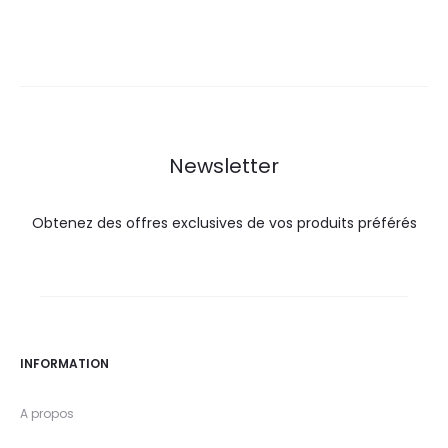
prix
prix
actuel
initial
actuel
initial
est :
était :
est :
était :
69,0
85,0
77,0
80,0
DT.
DT.
DT.
DT.
Newsletter
Obtenez des offres exclusives de vos produits préférés
INFORMATION
A propos