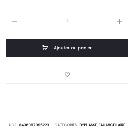
prix
prix
quantité
actuel
initial
de
BYPHASSE
est :
était :
Solution
Ajouter au panier
12,5
13,8
Micellaire
Clear
DT.
DT.
Skin,250ml
UGS :
8436097095223
CATÉGORIES :
BYPHASSE
,
EAU MICELLAIRE