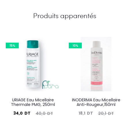
Produits apparentés
15%
10%
URIAGE Eau Micellaire
INODERMA Eau Micellaire
Thermale PMG, 250ml
Anti-Rougeur,150ml
Le
Le
Le
Le
34,0
DT
18,1
DT
40,0
DT
20,1
DT
prix
prix
prix
prix