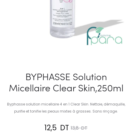
BYPHASSE Solution
Micellaire Clear Skin,250ml
Byphasse solution micellaire 4 en 1 Clear Skin. Nettoie, démaquille,
purifie et tonifie les peaux mixtes à grasses. Sans rinçage.
Le
Le
12,5
DT
13,8
DT