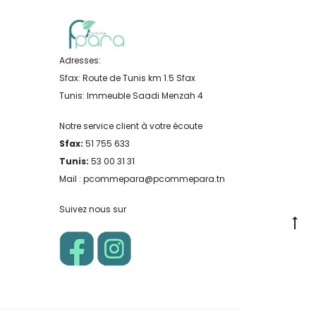
Adresses:
Sfax: Route de Tunis km 1.5 Sfax
Tunis: Immeuble Saadi Menzah 4
Notre service client à votre écoute
Sfax:
51 755 633
Tunis:
53 00 31 31
Mail : pcommepara@pcommepara.tn
Suivez nous sur
Go
to
to