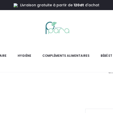
Livraison gratuite à partir de
120dt
d'achat
180ml
C Lens Plu
AIRE
HYGIÈNE
COMPLÉMENTS ALIMENTAIRES
BÉBÉ E
C Lens Plus 180ml : solutio
ef
pr