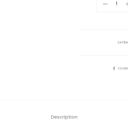
actu
quantité
de
est
C
Lens
16
Plus
Solution
D
CATÉGO
Multifonction
Lentilles,180m
SHARE
FACEB
Description