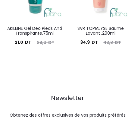
AKILEINE Gel Deo Pieds Anti
SVR TOPIALYSE Baume
Transpirante,75ml
Lavant ,200ml
Le
Le
Le
Le
21,0
DT
34,9
DT
28,0
DT
43,8
DT
prix
prix
prix
prix
actuel
initial
actuel
initial
est :
était :
est :
était :
21,0
28,0
34,9
43,8
DT.
DT.
DT.
DT.
Newsletter
Obtenez des offres exclusives de vos produits préférés