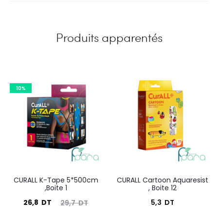
Produits apparentés
10%
CURALL K-Tape 5*500cm
CURALL Cartoon Aquaresist
,Boite 1
, Boite 12
Le
Le
26,8
DT
5,3
DT
29,7
DT
prix
prix