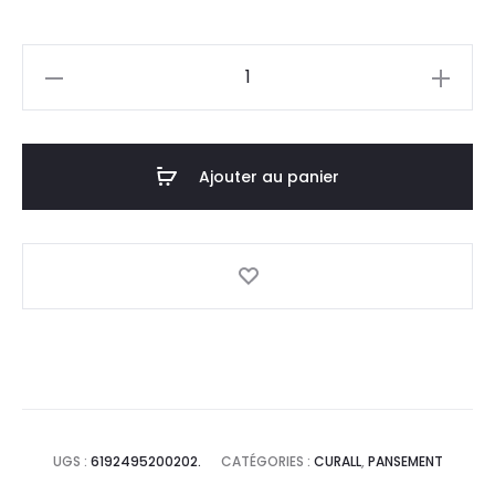
quantité
de
CURALL
Ampoules
Ajouter au panier
Escarpin
,Boite
5
UGS :
6192495200202.
CATÉGORIES :
CURALL
,
PANSEMENT