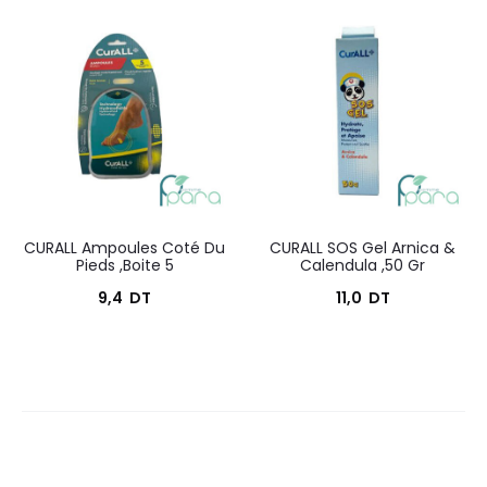
actuel
initial
est :
était :
26,8
29,7
DT.
DT.
CURALL Ampoules Coté Du
CURALL SOS Gel Arnica &
Pieds ,Boite 5
Calendula ,50 Gr
9,4
DT
11,0
DT