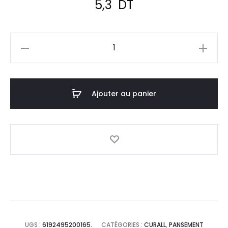
5,3
DT
quantité
de
CURALL
Cartoon
Ajouter au panier
Aquaresist
,
Boite
12
UGS :
6192495200165.
CATÉGORIES :
CURALL
,
PANSEMENT