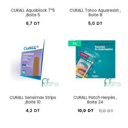
CURALL Aquablock 7*5
CURALL Tatoo Aquaresist ,
,Boite 5
Boite 8
6,7
DT
5,0
DT
9%
CURALL Sensimax Strips
CURALL Patch Herpès ,
,Boite 10
Boite 24
Le
Le
4,2
DT
10,0
DT
11,0
DT
prix
prix
actuel
initial