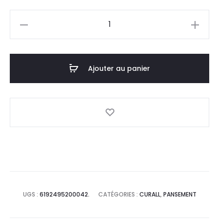
quantité
de
CURALL
Clear
Ajouter au panier
,
Boite
20
UGS :
6192495200042.
CATÉGORIES :
CURALL
,
PANSEMENT