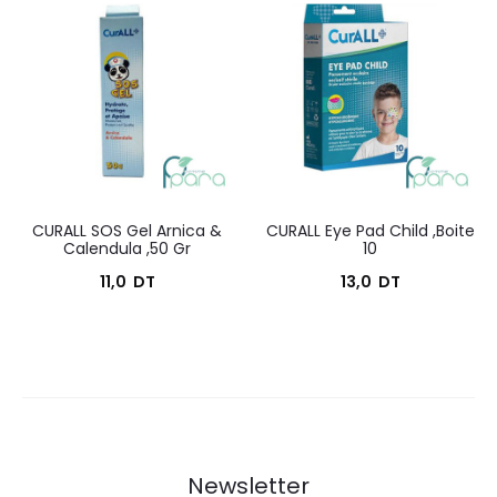
actuel
initial
est :
était :
16,0
17,7
DT.
DT.
CURALL SOS Gel Arnica &
CURALL Eye Pad Child ,Boite
Calendula ,50 Gr
10
11,0
DT
13,0
DT
Newsletter