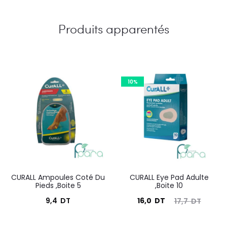
Produits apparentés
10%
CURALL Ampoules Coté Du
CURALL Eye Pad Adulte
Pieds ,Boite 5
,Boite 10
Le
Le
9,4
DT
16,0
DT
17,7
DT
prix
prix