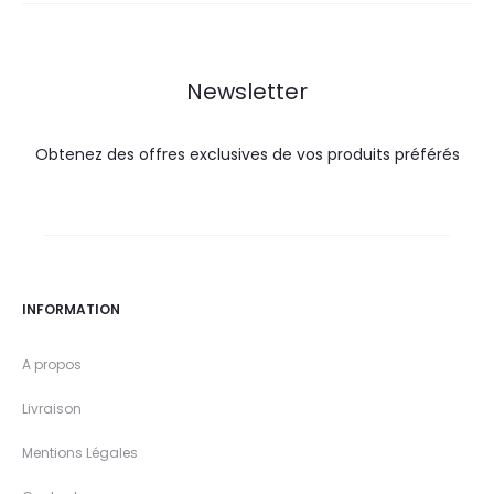
35,0
40,8
29,9
36,5
DT.
DT.
DT.
DT.
Newsletter
Obtenez des offres exclusives de vos produits préférés
INFORMATION
A propos
Livraison
Mentions Légales