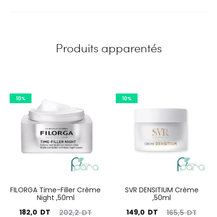
Produits apparentés
10%
10%
FILORGA Time-Filler Crème
SVR DENSITIUM Crème
Night ,50ml
,50ml
Le
Le
Le
Le
182,0
DT
149,0
DT
202,2
DT
165,5
DT