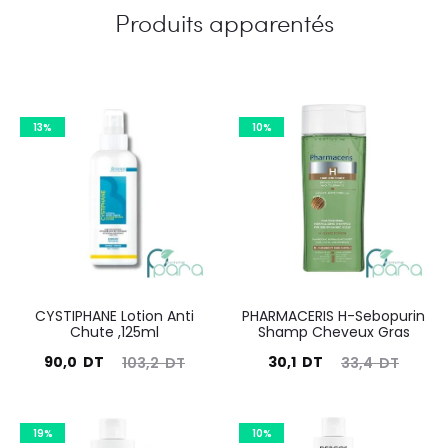
Produits apparentés
13%
10%
CYSTIPHANE Lotion Anti
PHARMACERIS H-Sebopurin
Chute ,125ml
Shamp Cheveux Gras
Le
Le
Le
Le
90,0
DT
30,1
DT
103,2
DT
33,4
DT
prix
prix
prix
prix
actuel
initial
actuel
initial
19%
10%