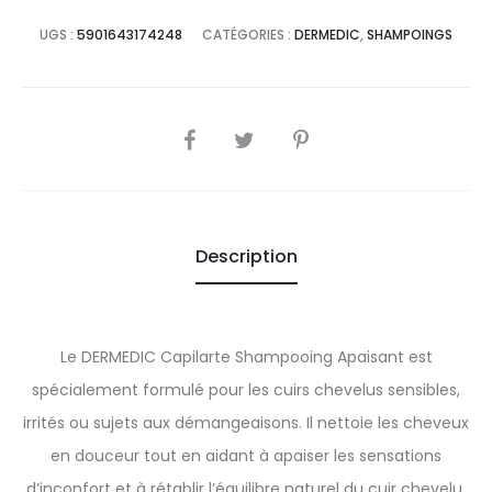
UGS :
5901643174248
CATÉGORIES :
DERMEDIC
,
SHAMPOINGS
SHARE
Description
Le DERMEDIC Capilarte Shampooing Apaisant est
spécialement formulé pour les cuirs chevelus sensibles,
irrités ou sujets aux démangeaisons. Il nettoie les cheveux
en douceur tout en aidant à apaiser les sensations
d’inconfort et à rétablir l’équilibre naturel du cuir chevelu.