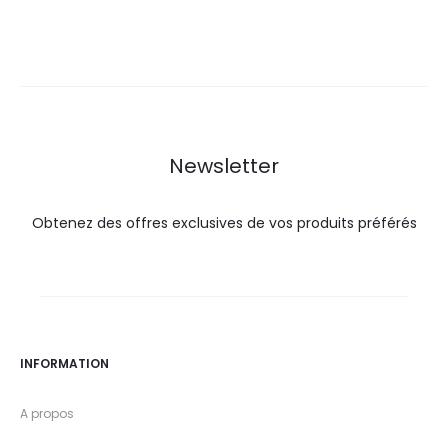
prix
prix
prix
prix
actuel
initial
actuel
initial
est :
était :
est :
était :
14,0
15,5
18,9
27,6
DT.
DT.
DT.
DT.
Newsletter
Obtenez des offres exclusives de vos produits préférés
INFORMATION
A propos