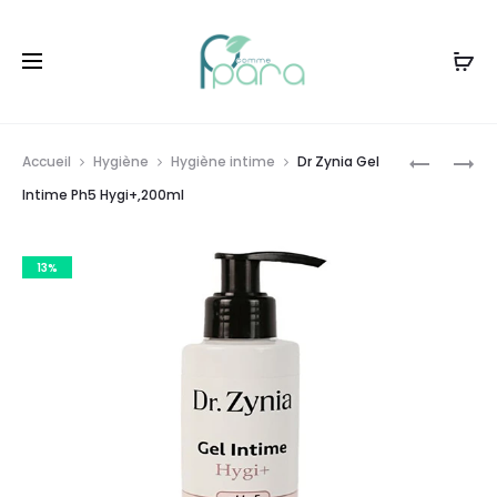
Livraison gratuite à partir de
120dt
d'achat
Prod
DR
AVENT
Accueil
Hygiène
Hygiène intime
Dr Zynia Gel
ZYNIA
NATURAL
navig
Intime Ph5 Hygi+,200ml
GEL
RESPONS
INTIME
TÉTINE
13%
PH8
6M+
MYCO+,1
DÉBIT
6