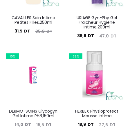
CAVAILLES Soin Intime
URIAGE Gyn-Phy Gel
Petites Filles,250ml
Fraicheur Hygiène
Intime,200ml
Le
Le
31,5
DT
35,0
DT
Le
Le
39,9
DT
47,0
DT
prix
prix
prix
prix
actuel
initial
actuel
initial
est :
était :
10%
32%
est :
était :
31,5
35,0
39,9
47,0
DT.
DT.
DT.
DT.
DERMO-SOINS Glycogyn
HERBEX Physioprotect
Gel Intime PH8,150ml
Mousse Intime
Le
Le
Le
Le
14,0
DT
18,9
DT
15,5
DT
27,6
DT