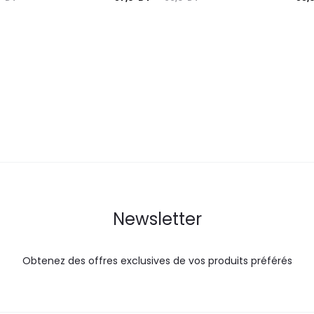
prix
prix
prix
actuel
initial
actuel
i
est :
était :
est :
é
57,0
66,0
55,0
DT.
DT.
DT.
Newsletter
Obtenez des offres exclusives de vos produits préférés