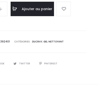
el
initial
Ajouter au panier
 :
était :
,0
56,6
T.
DT.
392401
CATÉGORIES :
DUCRAY
,
GEL NETTOYANT
OOK
TWITTER
PINTEREST