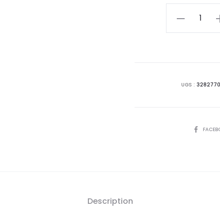
actu
quantité
de
est
DUCRAY
KELUAL
51
DS
Gel
D
UGS :
3282770
Nettoyant
Anti
Squames
SHARE
FACEB
Description