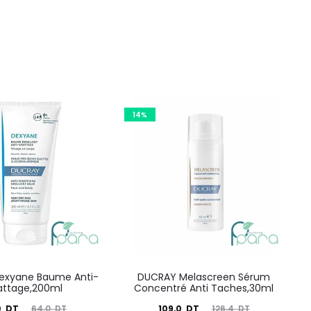
14%
exyane Baume Anti-
DUCRAY Melascreen Sérum
attage,200ml
Concentré Anti Taches,30ml
Le
Le
Le
0
DT
109,0
DT
64,0
DT
126,4
DT