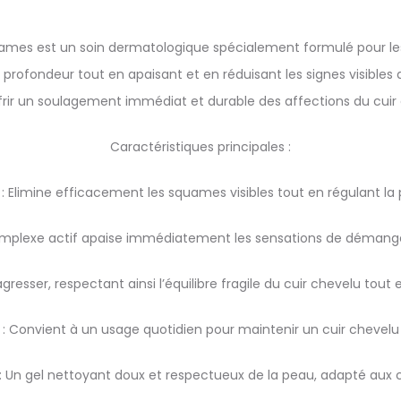
mes est un soin dermatologique spécialement formulé pour les
ofondeur tout en apaisant et en réduisant les signes visibles d
rir un soulagement immédiat et durable des affections du cuir 
Caractéristiques principales :
: Elimine efficacement les squames visibles tout en régulant la
mplexe actif apaise immédiatement les sensations de démangeais
resser, respectant ainsi l’équilibre fragile du cuir chevelu tout
e : Convient à un usage quotidien pour maintenir un cuir chevel
: Un gel nettoyant doux et respectueux de la peau, adapté aux cu