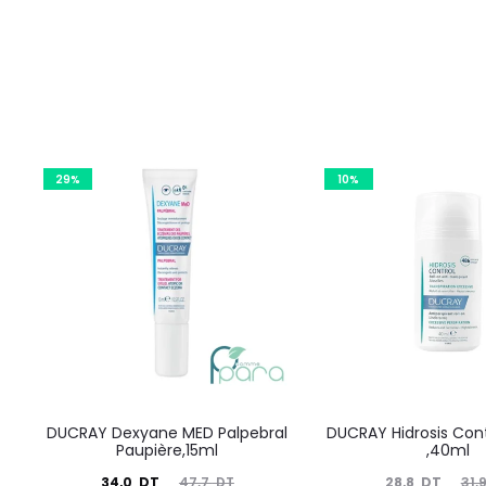
29%
10%
DUCRAY Dexyane MED Palpebral
DUCRAY Hidrosis Cont
Paupière,15ml
,40ml
Le
Le
Le
Le
34,0
DT
28,8
DT
47,7
DT
31,