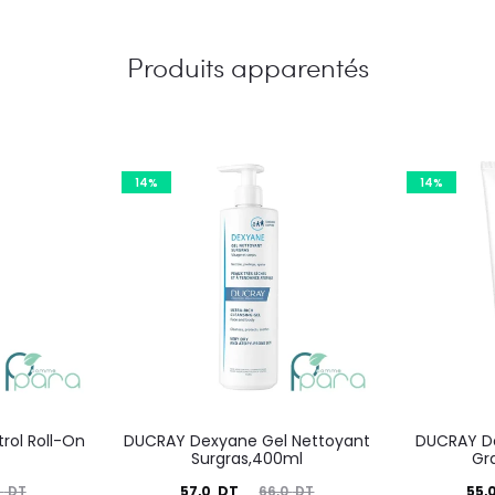
Produits apparentés
14%
14%
rol Roll-On
DUCRAY Dexyane Gel Nettoyant
DUCRAY D
Surgras,400ml
Gr
Le
Le
Le
57,0
DT
55,
9
DT
66,0
DT