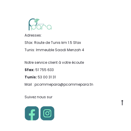
Adresses:
Sfax: Route de Tunis km 1.5 Sfax
Tunis: Immeuble Saadi Menzah 4
Notre service client à votre écoute
Sfax:
51 755 633
Tunis:
53 00 31 31
Mail : pcommepara@pcommepara.tn
Suivez nous sur
Go
to
to