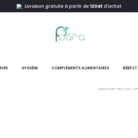
Livraison gratuite à partir de
120dt
d'achat
Anti Squames
DUCRAY KE
AIRE
HYGIÈNE
COMPLÉMENTS ALIMENTAIRES
BÉBÉ E
KELUAL DC Gel Nettoy
spécialement formulé
pr