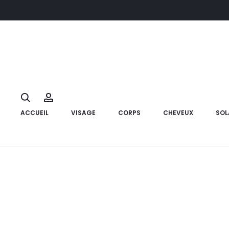
Accueil
Marque
Ducray
DUCRAY KELUAL DS Gel Nettoyant 
10%
Search
Account
ACCUEIL
VISAGE
CORPS
CHEVEUX
SOL