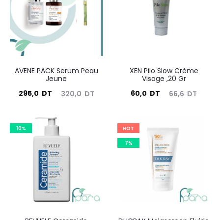
AVENE PACK Serum Peau
XEN Pilo Slow Crème
Jeune
Visage ,20 Gr
Le
Le
Le
Le
295,0
DT
60,0
DT
320,0
DT
66,6
DT
prix
prix
prix
prix
ctuel
initial
actuel
initial
10%
HOT
est :
était :
est :
était :
7%
295,0
320,0
60,0
66,6
DT.
DT.
DT.
DT.