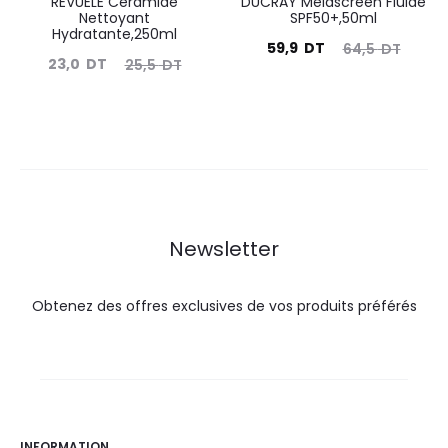
REVUELE Ceramide
DUCRAY Melascreen Fluide
Nettoyant
SPF50+,50ml
Hydratante,250ml
Le
Le
59,9
DT
64,5
DT
Le
Le
23,0
DT
25,5
DT
prix
prix
prix
prix
actuel
initial
actuel
initial
est :
était :
est :
était :
59,9
64,5
23,0
25,5
DT.
DT.
DT.
DT.
Newsletter
Obtenez des offres exclusives de vos produits préférés
INFORMATION