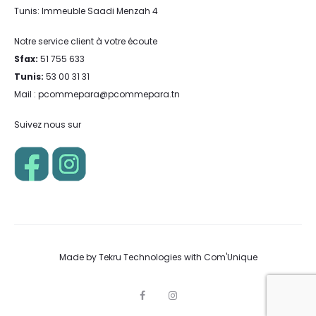
Tunis: Immeuble Saadi Menzah 4
Notre service client à votre écoute
Sfax:
51 755 633
Tunis:
53 00 31 31
Mail : pcommepara@pcommepara.tn
Suivez nous sur
Made by
Tekru Technologies
with
Com'Unique
F
I
a
n
c
s