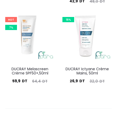
Le
Le
42,9
DT
48,0
DT
prix
prix
prix
prix
actuel
initial
actuel
initial
est :
était :
HOT
16%
est :
était :
57,0
66,0
7%
42,9
48,0
DT.
DT.
DT.
DT.
DUCRAY Melascreen
DUCRAY Ictyane Crème
Crème SPF50+,50ml
Mains, 50ml
Le
Le
Le
Le
59,9
DT
26,9
DT
64,4
DT
32,0
DT
prix
prix
prix
prix
actuel
initial
actuel
initial
est :
était :
est :
était :
59,9
64,4
26,9
32,0