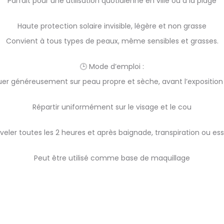
Parfait pour une utilisation quotidienne en ville ou à la plage
Haute protection solaire invisible, légère et non grasse
Convient à tous types de peaux, même sensibles et grasses.
🕒 Mode d’emploi :
uer généreusement sur peau propre et sèche, avant l’exposition 
Répartir uniformément sur le visage et le cou
eler toutes les 2 heures et après baignade, transpiration ou e
Peut être utilisé comme base de maquillage