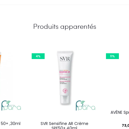
Produits apparentés
4%
11%
AVÈNE Spr
 50+ ,30ml
SVR Sensifine AR Crème
Le
73,
SPF50+,40ml