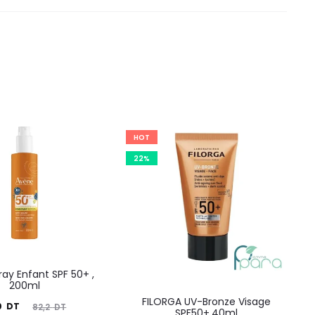
HOT
22%
ay Enfant SPF 50+ ,
200ml
FILORGA UV-Bronze Visage
Le
0
DT
82,2
DT
SPF50+,40ml