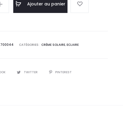
l
initial
Ajouter au panier
:
était :
0
64,4
.
DT.
7700044
CATÉGORIES :
CRÈME SOLAIRE
,
ECLAIRE
OOK
TWITTER
PINTEREST