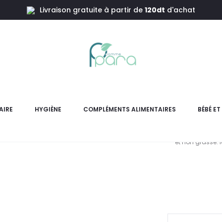
Livraison gratuite à partir de
120dt
d'achat
ible SPF50 ,50ml
ECLAIRE Su
AIRE
HYGIÈNE
COMPLÉMENTS ALIMENTAIRES
BÉBÉ E
ECLAIRE SunClair Fluide Invisi
et non grasse. 
L
pri