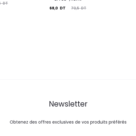
4
DT
prix
Le
Le
68,0
DT
70,5
DT
actuel
i
prix
prix
est :
é
actuel
initial
73,0
est :
était :
DT.
68,0
70,5
DT.
DT.
Newsletter
Obtenez des offres exclusives de vos produits préférés