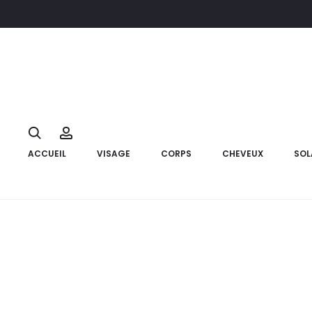
Accueil
Solaire
Crème solaire
ECLAIRE SunClair Fluide Invis
10%
Search
Account
ACCUEIL
VISAGE
CORPS
CHEVEUX
SOL