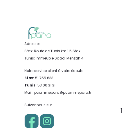
Adresses:
Sfax: Route de Tunis km 1.5 Sfax
Tunis: Immeuble Saadi Menzah 4
Notre service client à votre écoute
Sfax:
51 755 633
Tunis:
53 00 31 31
Mail : pcommepara@pcommepara.tn
Suivez nous sur
Go
to
to