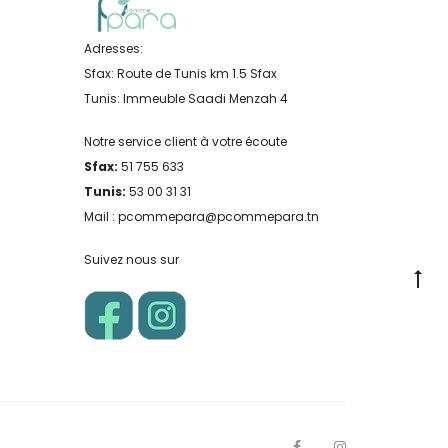
Adresses:
Sfax: Route de Tunis km 1.5 Sfax
Tunis: Immeuble Saadi Menzah 4
Notre service client à votre écoute
Sfax:
51 755 633
Tunis:
53 00 31 31
Mail : pcommepara@pcommepara.tn
Suivez nous sur
Go
to
to
F
I