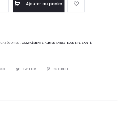
l
initial
Ajouter au panier
 :
était :
0
50,7
.
DT.
CATÉGORIES :
COMPLÉMENTS ALIMENTAIRES
,
EDEN LIFE
,
SANTÈ
OOK
TWITTER
PINTEREST