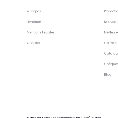
A propos
Promoti
Livraison
Nouveau
Mentions Légales
Meilleur
Contact
Coffrets
Catalog
Chèque
Blog
Made by
Tekru Technologies
with
Com'Unique