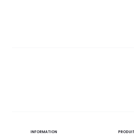
est :
était :
est :
était :
67,0
77,7
27,5
30,5
DT.
DT.
DT.
DT.
INFORMATION
PRODUI