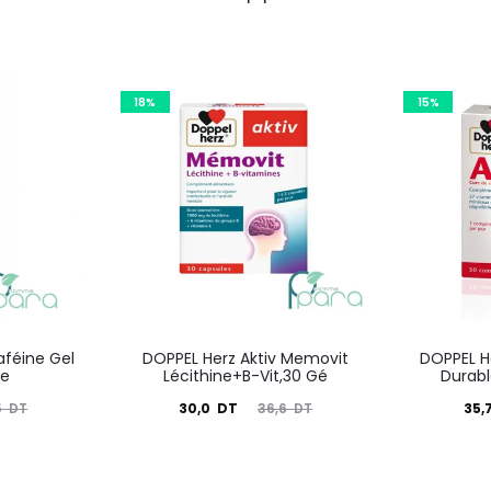
18%
15%
Caféine Gel
DOPPEL Herz Aktiv Memovit
DOPPEL He
te
Lécithine+B-Vit,30 Gé
Durab
Le
Le
Le
30,0
DT
35,
5
DT
36,6
DT
prix
prix
prix
actuel
initial
actuel
i