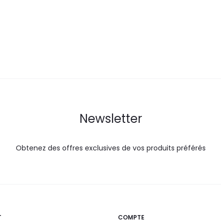
est :
était :
est :
é
30,0
36,6
35,7
DT.
DT.
DT.
Newsletter
Obtenez des offres exclusives de vos produits préférés
T
COMPTE