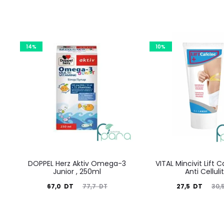
14%
10%
DOPPEL Herz Aktiv Omega-3
VITAL Mincivit Lift 
Junior , 250ml
Anti Celluli
Le
Le
Le
Le
67,0
DT
27,5
DT
77,7
DT
30,
prix
prix
prix
prix
actuel
initial
actuel
initial