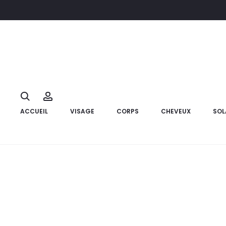
Accueil
Compléments alimentaires
EDEN LIFE AlgoSélénium
23%
Search
Account
ACCUEIL
VISAGE
CORPS
CHEVEUX
SOL