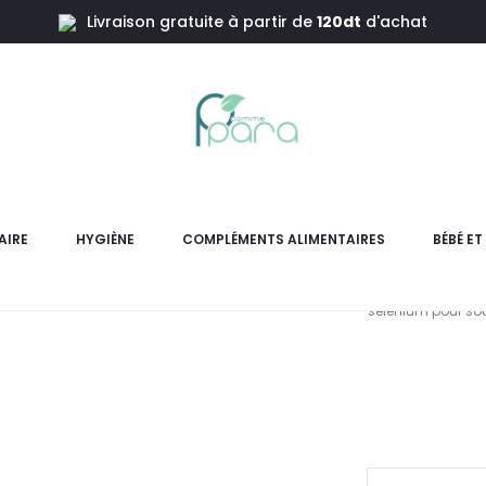
Livraison gratuite à partir de
120dt
d'achat
 Iode ,30 Comprimés
EDEN LIFE
AIRE
HYGIÈNE
COMPLÉMENTS ALIMENTAIRES
BÉBÉ E
EDEN LIFE Algo Sélénium
sélénium pour sou
L
pri