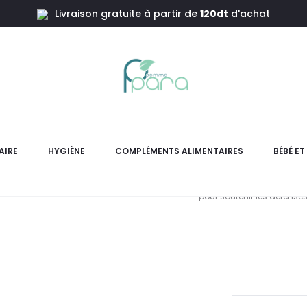
Livraison gratuite à partir de
120dt
d'achat
Zinc Plus ,90 Comprimés
EDEN LIFE
,
AIRE
HYGIÈNE
COMPLÉMENTS ALIMENTAIRES
BÉBÉ E
AlgoSélénium Zinc Plus Co
pour soutenir les défenses 
L
pri