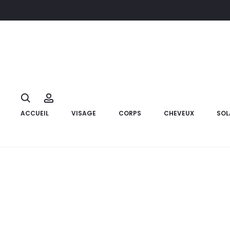
Accueil
Compléments alimentaires
EDEN LIFE AlgoSélénium 
23%
Search
Account
ACCUEIL
VISAGE
CORPS
CHEVEUX
SOL