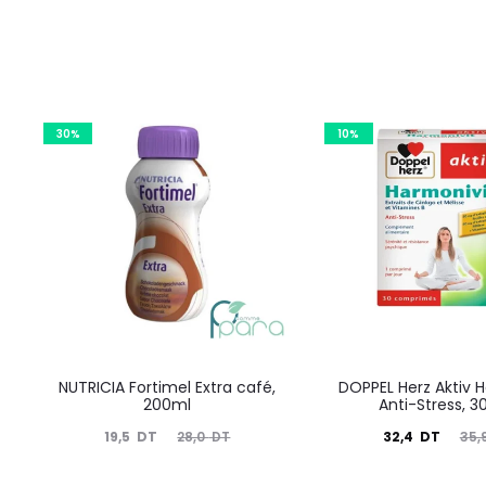
30%
10%
NUTRICIA Fortimel Extra café,
DOPPEL Herz Aktiv 
200ml
Anti-Stress, 
Le
Le
Le
Le
19,5
DT
32,4
DT
28,0
DT
35,
prix
prix
prix
prix