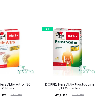
4%
erz Aktiv Artro , 30
DOPPEL Herz Aktiv Prostacalm
Gélules
,30 Capsules
Le
Le
Le
5
DT
42,9
DT
46,1
DT
44,5
DT
prix
prix
prix