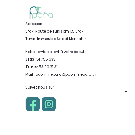
Adresses:
Sfax: Route de Tunis km 1.5 Sfax
Tunis: Immeuble Saadi Menzah 4
Notre service client à votre écoute
Sfax:
51 755 633
Tunis:
53 00 31 31
Mail : pcommepara@pcommepara.tn
Suivez nous sur
Go
to
to