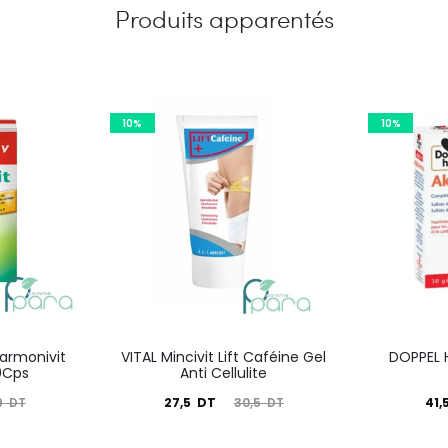
Produits apparentés
10%
10%
Harmonivit
VITAL Mincivit Lift Caféine Gel
DOPPEL H
30Cps
Anti Cellulite
Le
Le
Le
27,5
DT
41,
9
DT
30,5
DT
prix
prix
prix