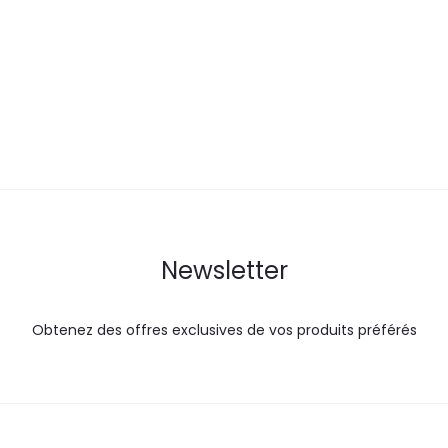
actuel
initial
actuel
i
est :
était :
est :
é
27,5
30,5
41,5
DT.
DT.
DT.
Newsletter
Obtenez des offres exclusives de vos produits préférés