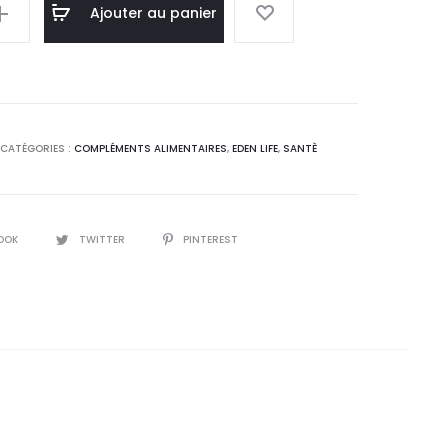
l
initial
Ajouter au panier
:
était :
0
103,3
.
DT.
CATÉGORIES :
COMPLÉMENTS ALIMENTAIRES
,
EDEN LIFE
,
SANTÈ
OOK
TWITTER
PINTEREST