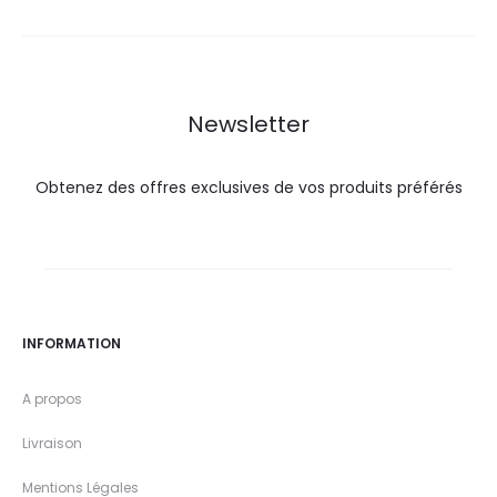
est :
était :
est :
était :
31,9
35,5
30,0
36,6
DT.
DT.
DT.
DT.
Newsletter
Obtenez des offres exclusives de vos produits préférés
INFORMATION
A propos
Livraison
Mentions Légales