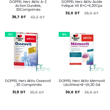
DOPPEL Herz Aktiv A-Z
DOPPEL Herz Aktiv Acide
Action Durable,
Folique Vit B+C+E,30Cps
30Comprimés
Le
Le
32,0
DT
38,0
DT
Le
Le
35,7
DT
42,2
DT
prix
prix
prix
prix
actuel
initial
actuel
initial
est :
était :
10%
18%
est :
était :
32,0
38,0
35,7
42,2
DT.
DT.
DT.
DT.
DOPPEL Herz Aktiv Osseovit
DOPPEL Herz Aktiv Memovit
, 30 Comprimés
Lécithine+B-Vit,30 Gé
Le
Le
Le
Le
31,9
DT
30,0
DT
35,5
DT
36,6
DT
prix
prix
prix
prix
actuel
initial
actuel
initial