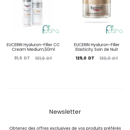
70,0
78,0
107,0
132,0
DT.
DT.
DT.
DT.
EUCERIN Hyaluron-Filler CC
EUCERIN Hyaluron-Filler
Cream Medium,50ml
Elasticity Soin de Nuit
Le
Le
Le
Le
91,5
DT
125,0
DT
101,6
DT
130,0
DT
prix
prix
prix
prix
actuel
initial
actuel
initial
est :
était :
est :
était :
91,5
101,6
125,0
130,0
DT.
DT.
DT.
DT.
Newsletter
Obtenez des offres exclusives de vos produits préférés