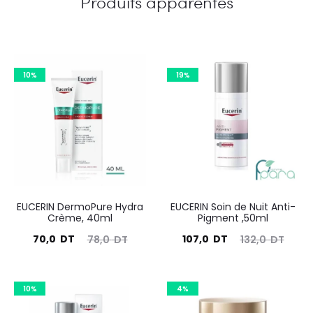
Produits apparentés
10%
19%
EUCERIN DermoPure Hydra
EUCERIN Soin de Nuit Anti-
Crème, 40ml
Pigment ,50ml
Le
Le
Le
Le
70,0
DT
107,0
DT
78,0
DT
132,0
DT
prix
prix
prix
prix
actuel
initial
actuel
initial
10%
4%
est :
était :
est :
était :