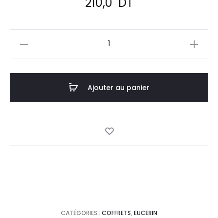
210,0
DT
quantité
de
EUCERIN
Pack
Ajouter au panier
Pigment
Control
Fluid+Sérum
Eclat
CATÉGORIES :
COFFRETS
,
EUCERIN