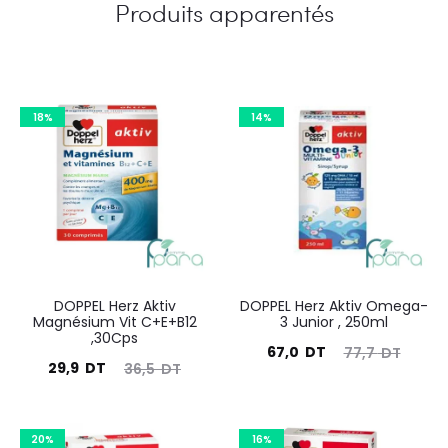
Produits apparentés
18%
14%
DOPPEL Herz Aktiv
DOPPEL Herz Aktiv Omega-
Magnésium Vit C+E+B12
3 Junior , 250ml
,30Cps
Le
Le
67,0
DT
77,7
DT
Le
Le
29,9
DT
36,5
DT
prix
prix
prix
prix
actuel
initial
actuel
initial
est :
était :
20%
16%