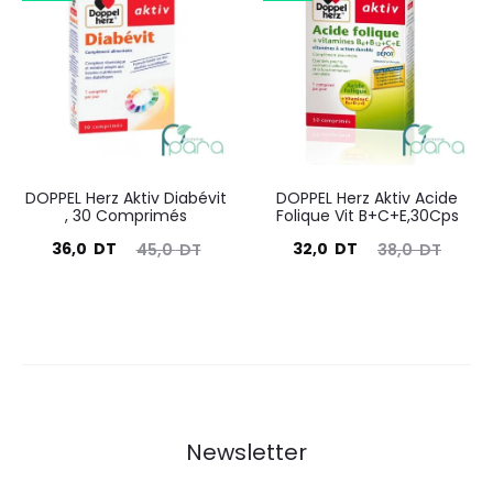
est :
était :
67,0
77,7
29,9
36,5
DT.
DT.
DT.
DT.
DOPPEL Herz Aktiv Diabévit
DOPPEL Herz Aktiv Acide
, 30 Comprimés
Folique Vit B+C+E,30Cps
Le
Le
Le
Le
36,0
DT
32,0
DT
45,0
DT
38,0
DT
prix
prix
prix
prix
actuel
initial
actuel
initial
est :
était :
est :
était :
36,0
45,0
32,0
38,0
DT.
DT.
DT.
DT.
Newsletter