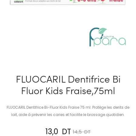
FLUOCARIL Dentifrice Bi
Fluor Kids Fraise,75ml
FLUOCARIL Dentifrice Bi-Fluor Kids Fraise 75 ml. Protège les dents de
lait, aide à prévenir les caries et facilite le brossage quotidien.
Le
Le
13,0
DT
14,5
DT