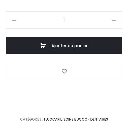
prix
prix
quantité
actuel
initial
de
FLUOCARIL
est :
était :
Dentifrice
Ajouter au panier
13,0
14,5
Bi
Fluor
DT.
DT.
Kids
Fraise,75ml
CATÉGORIES :
FLUOCARIL
,
SOINS BUCCO- DENTAIRES