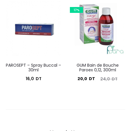
actuel
initial
17%
est :
était :
22,0
26,0
DT.
DT.
PAROSEPT – Spray Buccal –
GUM Bain de Bouche
30ml
Paroex 0,12, 300ml
Le
Le
16,0
DT
20,0
DT
24,0
DT
prix
prix
actuel
initial
est :
était :
20,0
24,0
DT.
DT.