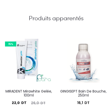
Produits apparentés
15%
MIRADENT Mirawhite Gelée,
GINGISEPT Bain De Bouche,
100ml
250ml
Le
Le
22,0
DT
16,1
DT
26,0
DT
prix
prix