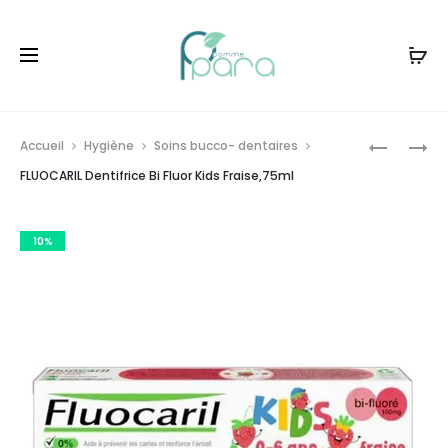
Livraison gratuite à partir de
120dt
d'achat
Prod
FLUOCAR
FLUOCAR
Accueil
Hygiène
Soins bucco- dentaires
DENTIFRI
DENTIFRI
navig
FLUOCARIL Dentifrice Bi Fluor Kids Fraise,75ml
BI
NATUR’E
FLUOR
PROTECT
10%
250MG,1