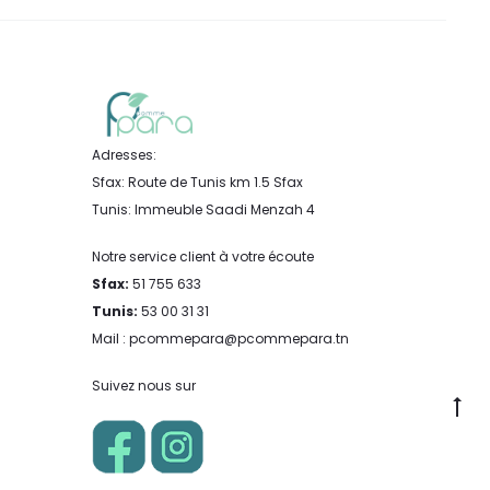
Adresses:
Sfax: Route de Tunis km 1.5 Sfax
Tunis: Immeuble Saadi Menzah 4
Notre service client à votre écoute
Sfax:
51 755 633
Tunis:
53 00 31 31
Mail : pcommepara@pcommepara.tn
Suivez nous sur
Go
to
to