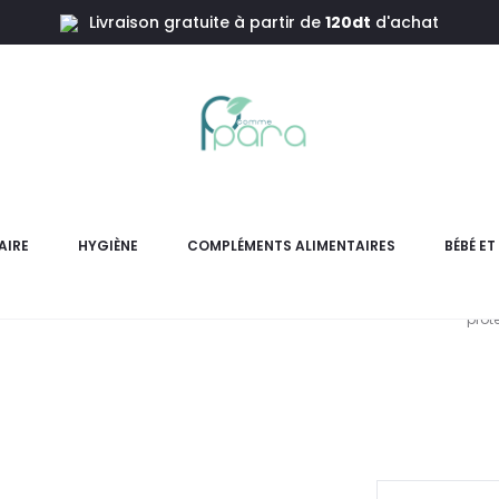
Livraison gratuite à partir de
120dt
d'achat
ice Natur’Essence Sensible,75ml
FLUOCARIL D
AIRE
HYGIÈNE
COMPLÉMENTS ALIMENTAIRES
BÉBÉ E
FLUOCARIL Dentifrice Natur
prot
pr