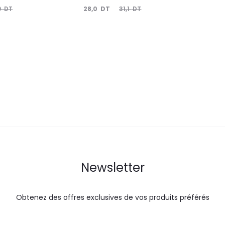
Le
Le
28,0
DT
0
DT
31,1
DT
prix
prix
actuel
initial
est :
était :
28,0
31,1
DT.
DT.
Newsletter
Obtenez des offres exclusives de vos produits préférés