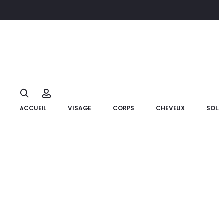
Accueil
Hygiène
Soins bucco- dentaires
FLUOCARIL Dentifr
10%
Search
Account
ACCUEIL
VISAGE
CORPS
CHEVEUX
SOL