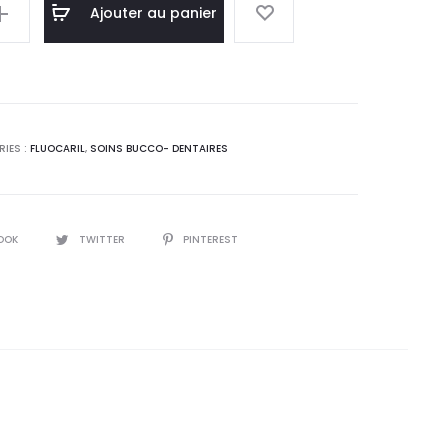
el
initial
Ajouter au panier
 :
était :
,4
19,3
e
T.
DT.
IES :
FLUOCARIL
,
SOINS BUCCO- DENTAIRES
OOK
TWITTER
PINTEREST