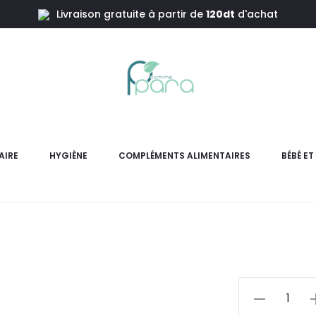
Livraison gratuite à partir de
120dt
d'achat
e,120ml
FRESUBIN 
AIRE
HYGIÈNE
COMPLÉMENTS ALIMENTAIRES
BÉBÉ E
Fresubin DB Drink Vanille
protéines, p
pr
actu
quantité
de