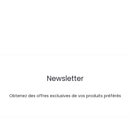
actuel
initial
actuel
i
est :
était :
est :
é
36,0
45,0
14,0
DT.
DT.
DT.
Newsletter
Obtenez des offres exclusives de vos produits préférés