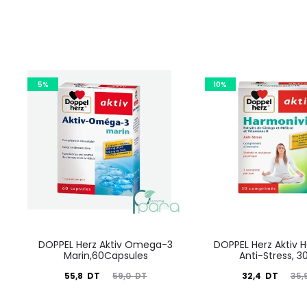
5%
10%
DOPPEL Herz Aktiv Omega-3
DOPPEL Herz Aktiv 
Marin,60Capsules
Anti-Stress, 
Le
Le
Le
Le
55,8
DT
32,4
DT
59,0
DT
35,
prix
prix
prix
prix