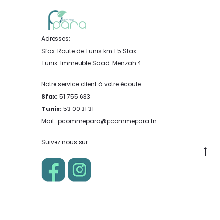
Adresses:
Sfax: Route de Tunis km 1.5 Sfax
Tunis: Immeuble Saadi Menzah 4
Notre service client à votre écoute
Sfax:
51 755 633
Tunis:
53 00 31 31
Mail : pcommepara@pcommepara.tn
Suivez nous sur
Go
to
to