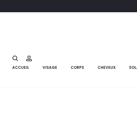
Accueil
Compléments alimentaires
FRESUBIN DB Drink Vanill
28%
Search
Account
ACCUEIL
VISAGE
CORPS
CHEVEUX
SOL