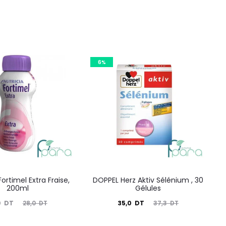
6%
ortimel Extra Fraise,
DOPPEL Herz Aktiv Sélénium , 30
200ml
Gélules
Le
Le
Le
0
DT
35,0
DT
28,0
DT
37,3
DT
prix
prix
prix