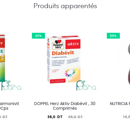
Produits apparentés
20%
50%
Harmonivit
DOPPEL Herz Aktiv Diabévit , 30
NUTRICIA F
30Cps
Comprimés
Le
Le
Le
36,0
DT
14,
9
DT
45,0
DT
prix
prix
prix