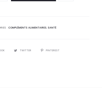
 :
était :
,4
20,0
T.
DT.
RIES :
COMPLÉMENTS ALIMENTAIRES
,
SANTÈ
OOK
TWITTER
PINTEREST