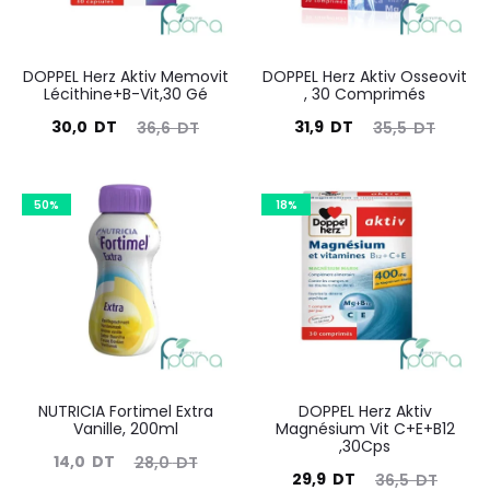
DOPPEL Herz Aktiv Memovit
DOPPEL Herz Aktiv Osseovit
Lécithine+B-Vit,30 Gé
, 30 Comprimés
Le
Le
Le
Le
30,0
DT
31,9
DT
36,6
DT
35,5
DT
prix
prix
prix
prix
actuel
initial
actuel
initial
50%
18%
est :
était :
est :
était :
30,0
36,6
31,9
35,5
DT.
DT.
DT.
DT.
NUTRICIA Fortimel Extra
DOPPEL Herz Aktiv
Vanille, 200ml
Magnésium Vit C+E+B12
,30Cps
Le
Le
14,0
DT
28,0
DT
Le
Le
29,9
DT
36,5
DT