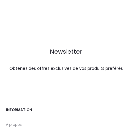
prix
prix
prix
prix
actuel
initial
actuel
initial
est :
était :
est :
était :
14,0
28,0
29,9
36,5
DT.
DT.
DT.
DT.
Newsletter
Obtenez des offres exclusives de vos produits préférés
INFORMATION
A propos