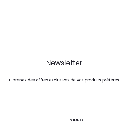
72,9
84,4
19,5
DT.
DT.
DT.
Newsletter
Obtenez des offres exclusives de vos produits préférés
T
COMPTE