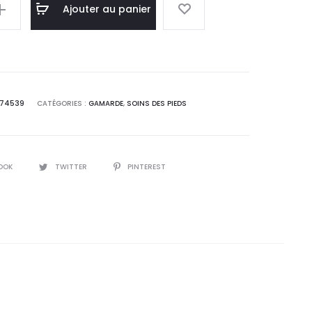
l
initial
Ajouter au panier
 :
était :
0
22,2
T.
DT.
874539
CATÉGORIES :
GAMARDE
,
SOINS DES PIEDS
OOK
TWITTER
PINTEREST