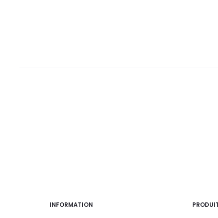
42,9
55,0
32,0
35,0
DT.
DT.
DT.
DT.
INFORMATION
PRODUI