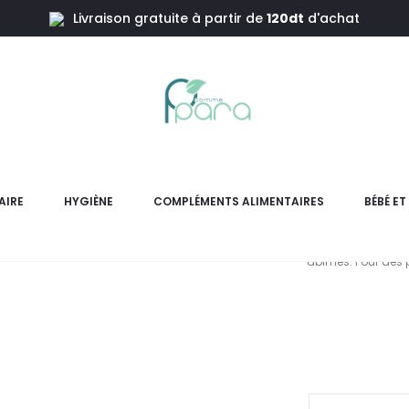
Livraison gratuite à partir de
120dt
d'achat
issante Pieds,40ml
GAMA
Nourr
AIRE
HYGIÈNE
COMPLÉMENTS ALIMENTAIRES
BÉBÉ E
Baume Gamarde Ultra-Nour
abîmés. Pour des p
L
pr