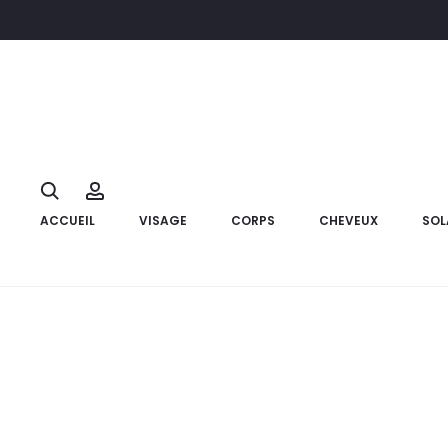
Accueil
Corps
Soins des pieds
GAMARDE Baume Ultra Nourr
10%
Search
Account
ACCUEIL
VISAGE
CORPS
CHEVEUX
SOL