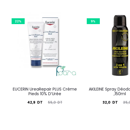
22%
9%
EUCERIN UreaRepair PLUS Crème
AKILEINE Spray Déod
Pieds 10% D’Urée
,150ml
Le
Le
Le
Le
42,9
DT
32,0
DT
55,0
DT
35,
prix
prix
prix
prix
actuel
initial
actuel
initial
est :
était :
est :
était :