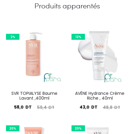
Produits apparentés
2%
12%
SVR TOPIALYSE Baume
AVÈNE Hydrance Crème
Lavant ,400ml
Riche , 40ml
Le
Le
Le
Le
58,0
DT
43,0
DT
59,4
DT
48,8
DT
prix
prix
prix
prix
actuel
initial
actuel
initial
20%
20%
est :
était :
est :
était :