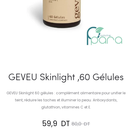
GEVEU Skinlight ,60 Gélules
GEVEU Skinlight 60 gélules : complément alimentaire pour unifier le
teint, réduire les taches et illuminer la peau. Antioxydants,
glutathion, vitamines C et E.
Le
Le
59,9
DT
80,0
DT