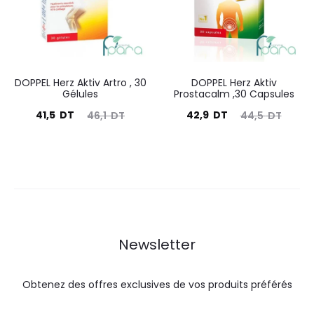
DT.
DT.
DT.
DT.
DOPPEL Herz Aktiv Artro , 30
DOPPEL Herz Aktiv
Gélules
Prostacalm ,30 Capsules
Le
Le
Le
Le
41,5
DT
42,9
DT
46,1
DT
44,5
DT
prix
prix
prix
prix
actuel
initial
actuel
initial
est :
était :
est :
était :
41,5
46,1
42,9
44,5
DT.
DT.
DT.
DT.
Newsletter
Obtenez des offres exclusives de vos produits préférés