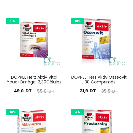
11%
10%
DOPPEL Herz Aktiv Vital
DOPPEL Herz Aktiv Osseovit
Yeux+Oméga-3,30Gélules
, 30 Comprimés
Le
Le
Le
Le
49,0
DT
31,9
DT
55,0
DT
35,5
DT
prix
prix
prix
prix
actuel
initial
actuel
initial
10%
4%
est :
était :
est :
était :
49,0
55,0
31,9
35,5