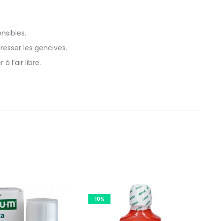
nsibles.
esser les gencives.
 l’air libre.
10%