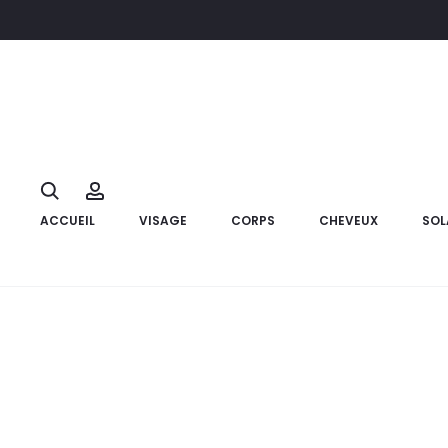
Accueil
Marque
Gum
GUM Brosse à Dents Sensitive Pro
10%
Search
Account
ACCUEIL
VISAGE
CORPS
CHEVEUX
SOL