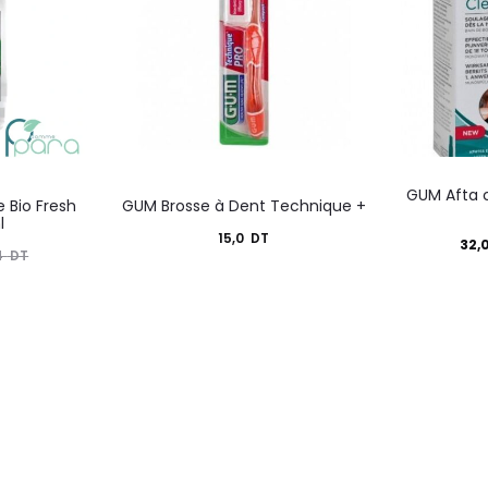
GUM Afta c
 Bio Fresh
GUM Brosse à Dent Technique +
l
15,0
DT
Le
32,
4
DT
prix
actuel
i
est :
é
32,0
DT.