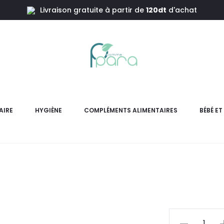
Livraison gratuite à partir de
120dt
d'achat
GUM Bross
AIRE
HYGIÈNE
COMPLÉMENTS ALIMENTAIRES
BÉBÉ E
GUM Brosse à Dents Sensiti
nettoyage en profondeur
pr
actu
quantité