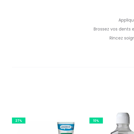
Appliqu
Brossez vos dents 
Rincez soign
27%
10%