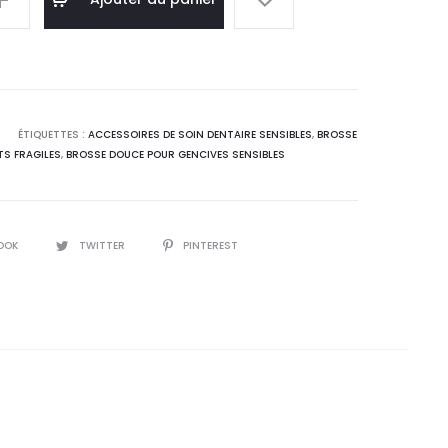
 :
était :
,0
17,7
T.
DT.
ÉTIQUETTES :
ACCESSOIRES DE SOIN DENTAIRE SENSIBLES
,
BROSSE
TS FRAGILES
,
BROSSE DOUCE POUR GENCIVES SENSIBLES
OOK
TWITTER
PINTEREST