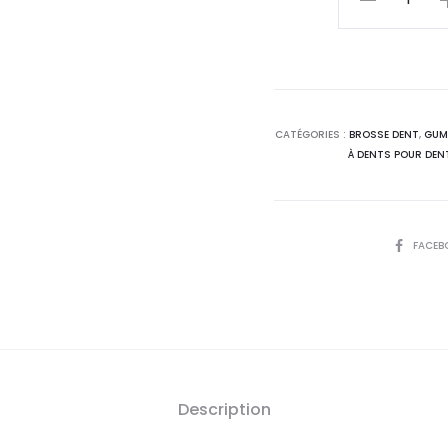
de
est
GUM
Brosse
16
à
Dents
D
CATÉGORIES :
BROSSE DENT
,
GUM
À DENTS POUR DEN
Sensitive
Pro
SHARE
FACEB
Description