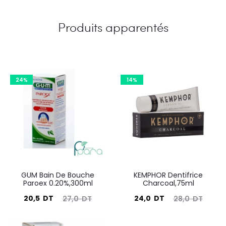
Produits apparentés
24%
14%
GUM Bain De Bouche
KEMPHOR Dentifrice
Paroex 0.20%,300ml
Charcoal,75ml
Le
Le
Le
Le
20,5
DT
24,0
DT
27,0
DT
28,0
DT
prix
prix
prix
prix