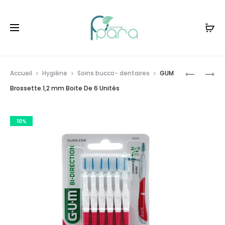
Livraison gratuite à partir de
120dt
d'achat
Prod
GUM
GUM
Accueil
Hygiène
Soins bucco- dentaires
GUM
BROSSET
BROSSET
navig
Brossette 1,2 mm Boite De 6 Unités
0,9
1,4
MM
MM
10%
BOITE
BOITE
DE
DE
6
6
UNITÉS
UNITÉS