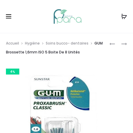
Livraison gratuite à partir de
120dt
d'achat
Prod
GUM
GUM
Accueil
Hygiène
Soins bucco- dentaires
GUM
BROSSET
BROSSET
navig
Brossette 1,6mm ISO 5 Boite De 8 Unités
1,4
EXTRA
MM
FINE
4%
BOITE
CONIQUE
DE
1,4MM
6
,8
UNITÉS
PCS