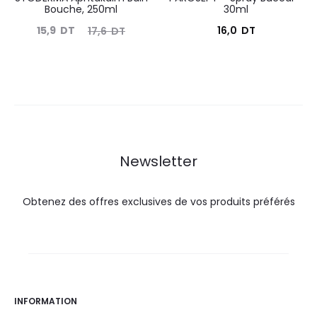
Bouche, 250ml
30ml
Le
Le
15,9
DT
16,0
DT
17,6
DT
prix
prix
actuel
initial
est :
était :
15,9
17,6
DT.
DT.
Newsletter
Obtenez des offres exclusives de vos produits préférés
INFORMATION