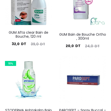
GUM Afta clear Bain de
GUM Bain de Bouche Ortho
Bouche, 120 ml
, 300ml
Le
Le
32,0
DT
39,0
DT
Le
Le
20,0
DT
24,0
DT
prix
prix
prix
prix
actuel
initial
actuel
initial
10%
est :
était :
est :
était :
32,0
39,0
20,0
24,0
DT.
DT.
DT.
DT.
STODERMA Aphtakalm Bain
PAROSEPT – Spray Buccal –