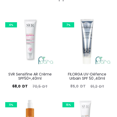
4%
7%
SVR Sensifine AR Crème
FILORGA UV-Défence
SPF50+,40ml
Urbain SPF 50 ,40ml
Le
Le
Le
Le
68,0
DT
85,0
DT
70,5
DT
91,2
DT
prix
prix
prix
prix
actuel
initial
actuel
initial
11%
15%
est :
était :
est :
était :