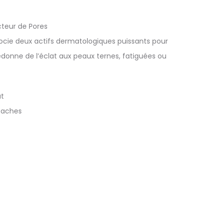
teur de Pores
ocie deux actifs dermatologiques puissants pour
l redonne de l’éclat aux peaux ternes, fatiguées ou
at
-taches