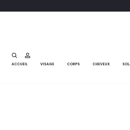
Accueil
Visage
Soins Anti âge
INNOVADERM Sérum Vit C Ni
6%
Search
Account
ACCUEIL
VISAGE
CORPS
CHEVEUX
SOL