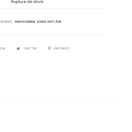
l
initial
Rupture de stock
 :
était :
ÉGORIES :
INNOVADERM
,
SOINS ANTI ÂGE
0
73,3
.
DT.
OOK
TWITTER
PINTEREST