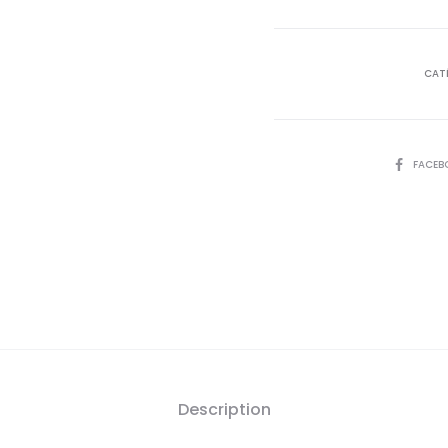
actue
est
CAT
69,
DT
SHARE
FACEB
Description