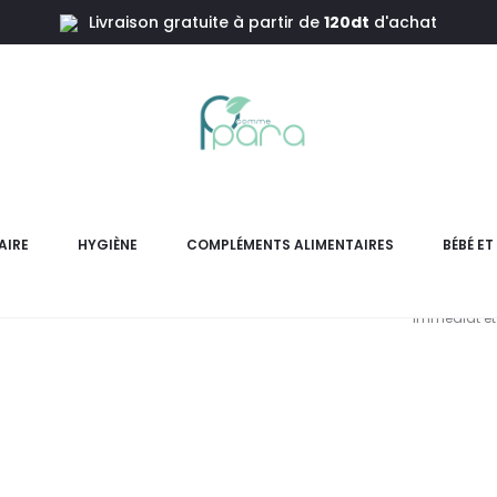
Livraison gratuite à partir de
120dt
d'achat
acinamide,30ml
INNOV
Ni
AIRE
HYGIÈNE
COMPLÉMENTS ALIMENTAIRES
BÉBÉ E
Sérum Vitamine C + Niacinam
immédiat et 
L
pri