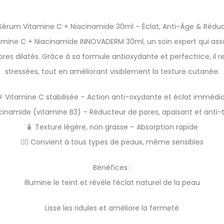
érum Vitamine C + Niacinamide 30ml – Éclat, Anti-Âge & Réduc
tamine C + Niacinamide INNOVADERM 30ml, un soin expert qui ass
les pores dilatés. Grâce à sa formule antioxydante et perfectrice, i
stressées, tout en améliorant visiblement la texture cutanée.
 Vitamine C stabilisée – Action anti-oxydante et éclat immédi
cinamide (vitamine B3) – Réducteur de pores, apaisant et anti
🧴 Texture légère, non grasse – Absorption rapide
👩‍⚕️ Convient à tous types de peaux, même sensibles
Bénéfices :
Illumine le teint et révèle l’éclat naturel de la peau
Lisse les ridules et améliore la fermeté