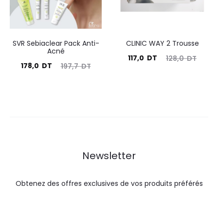
SVR Sebiaclear Pack Anti-
CLINIC WAY 2 Trousse
Acné
Le
Le
117,0
DT
128,0
DT
Le
Le
178,0
DT
197,7
DT
prix
prix
prix
prix
actuel
initial
actuel
initial
est :
était :
est :
était :
117,0
128,0
178,0
197,7
DT.
DT.
DT.
DT.
Newsletter
Obtenez des offres exclusives de vos produits préférés