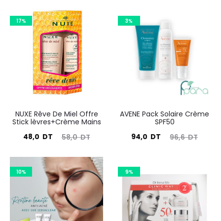
17%
3%
NUXE Rêve De Miel Offre
AVENE Pack Solaire Crème
Stick lèvres+Crème Mains
SPF50
Le
Le
Le
Le
48,0
DT
94,0
DT
58,0
DT
96,6
DT
prix
prix
prix
prix
actuel
initial
actuel
initial
10%
9%
est :
était :
est :
était :
48,0
58,0
94,0
96,6
DT.
DT.
DT.
DT.