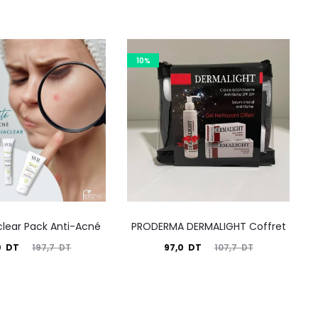
10%
clear Pack Anti-Acné
PRODERMA DERMALIGHT Coffret
Le
Le
Le
0
DT
97,0
DT
197,7
DT
107,7
DT
prix
prix
prix
nitial
actuel
initial
tait :
est :
était :