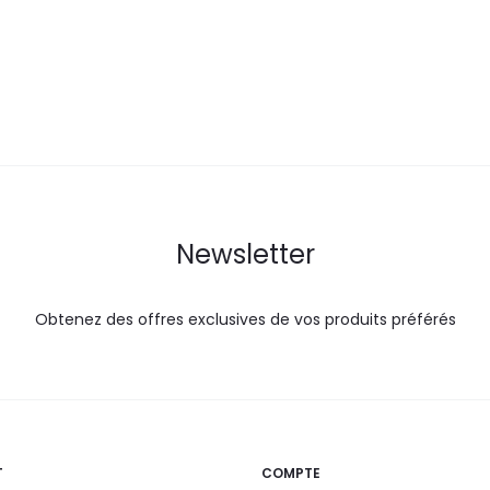
est :
était :
178,0
130,0
144,4
DT.
DT.
DT.
Newsletter
Obtenez des offres exclusives de vos produits préférés
T
COMPTE