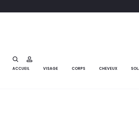
Accueil
coffrets
ISDIN Acniben Pack Nettoyant+Masque
23%
Search
Account
ACCUEIL
VISAGE
CORPS
CHEVEUX
SOL