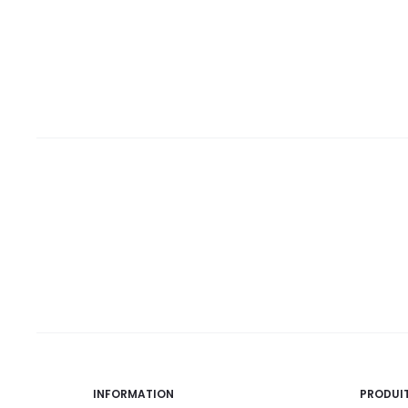
est :
était :
est :
était :
135,0
150,0
48,0
58,0
DT.
DT.
DT.
DT.
INFORMATION
PRODUI