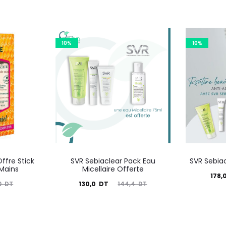
10%
10%
ffre Stick
SVR Sebiaclear Pack Eau
SVR Sebia
Mains
Micellaire Offerte
Le
178,
Le
Le
130,0
DT
0
DT
144,4
DT
prix
prix
prix
actuel
i
actuel
initial
est :
é