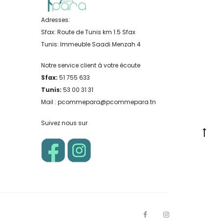
Adresses:
Sfax: Route de Tunis km 1.5 Sfax
Tunis: Immeuble Saadi Menzah 4
Notre service client à votre écoute
Sfax:
51 755 633
Tunis:
53 00 31 31
Mail : pcommepara@pcommepara.tn
Suivez nous sur
Go
to
to
F
I