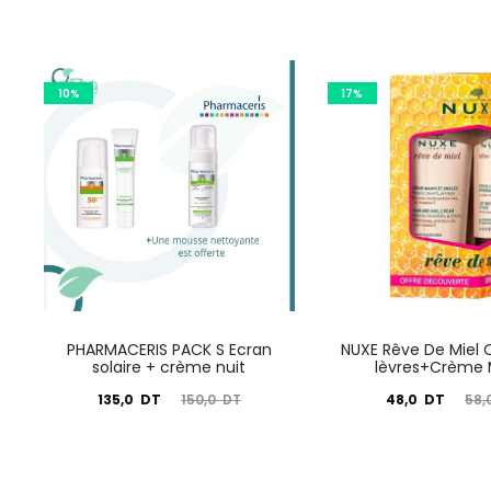
10%
17%
PHARMACERIS PACK S Ecran
NUXE Rêve De Miel O
solaire + crème nuit
lèvres+Crème 
Le
Le
Le
Le
135,0
DT
48,0
DT
150,0
DT
58,
prix
prix
prix
prix
actuel
initial
actuel
initial