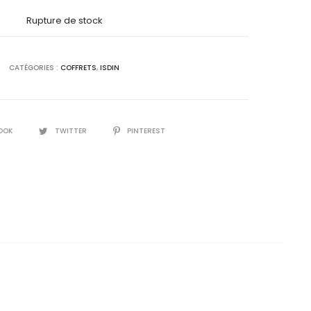
l
initial
Rupture de stock
 :
était :
CATÉGORIES :
COFFRETS
,
ISDIN
0
125,5
.
DT.
OOK
TWITTER
PINTEREST