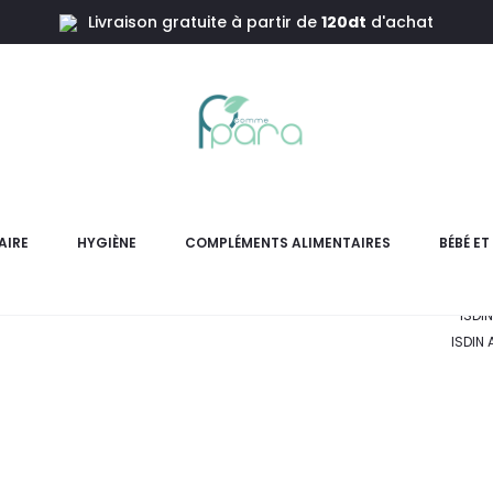
Livraison gratuite à partir de
120dt
d'achat
ISD
Ne
AIRE
HYGIÈNE
COMPLÉMENTS ALIMENTAIRES
BÉBÉ E
ISDI
ISDIN
L
pri