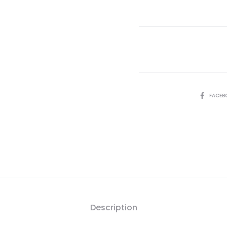
actue
est
97,
DT
SHARE
FACEB
Description