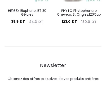
HERBEX Biophane, BT 30
PHYTO Phytophanere
Gélules
Cheveux Et Ongles,120Cap
Le
Le
Le
Le
39,9
DT
123,0
DT
44,3
DT
180,0
DT
prix
prix
prix
prix
actuel
initial
actuel
initial
est :
était :
est :
était :
39,9
44,3
123,0
180,0
DT.
DT.
DT.
DT.
Newsletter
Obtenez des offres exclusives de vos produits préférés