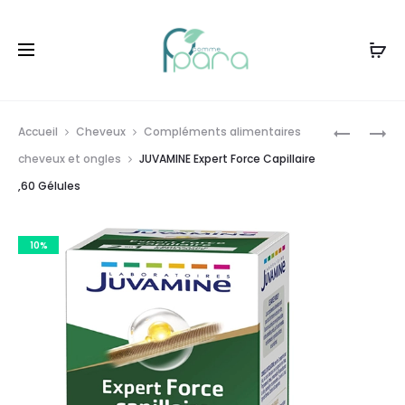
Livraison gratuite à partir de
120dt
d'achat
Prod
PHYTO
JUVAMIN
Accueil
Cheveux
Compléments alimentaires
KIDS
GINSENG
navig
cheveux et ongles
JUVAMINE Expert Force Capillaire
PACK
SIBÉRIE
,60 Gélules
SHAMPOO
GELÉE
DÉMÊLAN
ROYALE,3
GÉLULES
10%