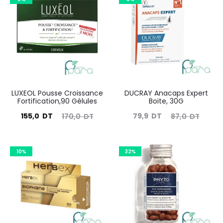
LUXEOL Pousse Croissance
DUCRAY Anacaps Expert
Fortification,90 Gélules
Boite, 30G
Le
Le
Le
Le
155,0
DT
79,9
DT
170,0
DT
87,0
DT
prix
prix
prix
prix
actuel
initial
actuel
initial
10%
32%
est :
était :
est :
était :
155,0
170,0
79,9
87,0
DT.
DT.
DT.
DT.