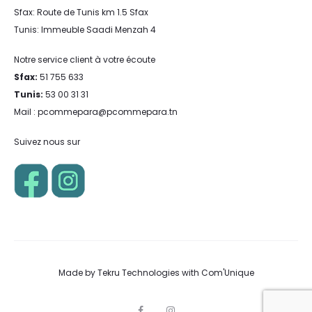
Sfax: Route de Tunis km 1.5 Sfax
Tunis: Immeuble Saadi Menzah 4
Notre service client à votre écoute
Sfax:
51 755 633
Tunis:
53 00 31 31
Mail : pcommepara@pcommepara.tn
Suivez nous sur
Made by
Tekru Technologies
with
Com'Unique
F
I