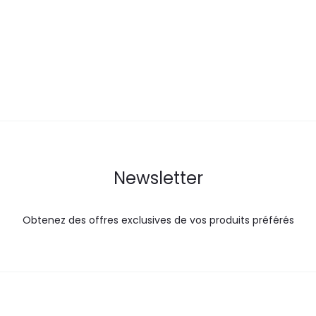
est :
était :
est :
ét
25,0
27,7
26,1
DT.
DT.
DT.
Newsletter
Obtenez des offres exclusives de vos produits préférés