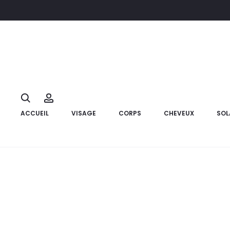
Accueil
Visage
Maquillage
K-REINE 3D Lip Plumper Magi Pin
10%
Search
Account
ACCUEIL
VISAGE
CORPS
CHEVEUX
SOL