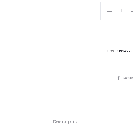
actue
quantité
de
est
K-
REINE
20,
3D
Lip
D
UGS :
61924273
Plumper
Magi
Pink,6ml
SHARE
FACEB
Description