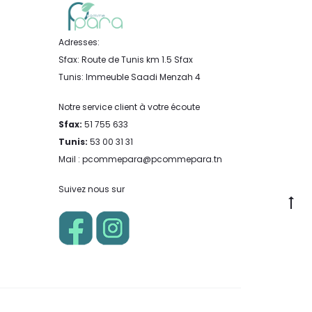
Adresses:
Sfax: Route de Tunis km 1.5 Sfax
Tunis: Immeuble Saadi Menzah 4
Notre service client à votre écoute
Sfax:
51 755 633
Tunis:
53 00 31 31
Mail : pcommepara@pcommepara.tn
Suivez nous sur
Go
to
to