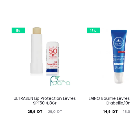
11%
17%
ULTRASUN Lip Protection Lèvres
LAINO Baume Lèvres 
SPF50,4,8Gr
D’abeille,10
Le
Le
Le
Le
25,9
DT
14,9
DT
29,0
DT
18,
prix
prix
prix
prix
actuel
initial
actuel
initial