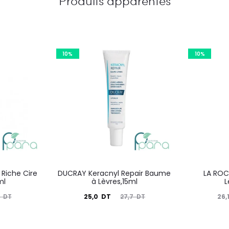
Produits apparentés
10%
10%
Riche Cire
DUCRAY Keracnyl Repair Baume
LA ROC
ml
à Lèvres,15ml
L
Le
Le
Le
25,0
DT
26,
0
DT
27,7
DT
prix
prix
prix
actuel
initial
actuel
i