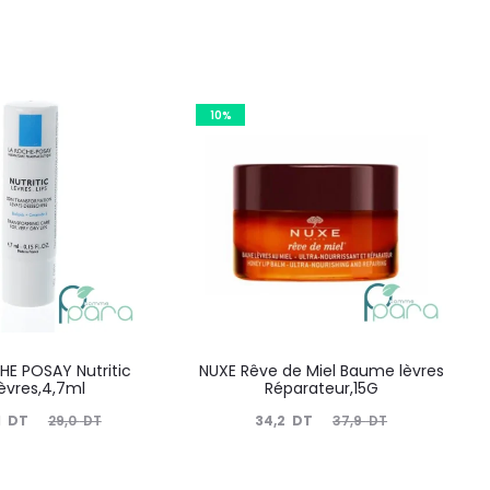
10%
HE POSAY Nutritic
NUXE Rêve de Miel Baume lèvres
èvres,4,7ml
Réparateur,15G
Le
Le
Le
1
DT
34,2
DT
29,0
DT
37,9
DT
prix
prix
prix
nitial
actuel
initial