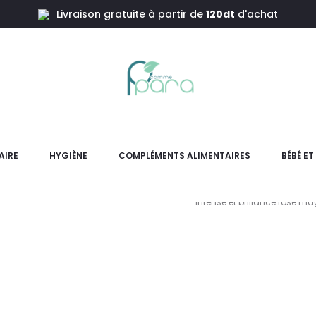
Livraison gratuite à partir de
120dt
d'achat
k,6ml
K-REINE
AIRE
HYGIÈNE
COMPLÉMENTS ALIMENTAIRES
BÉBÉ E
Gloss repulpant K‑REINE 3D
intense et brillance rose ma
L
pr