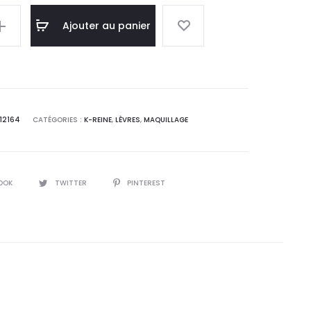
l
initial
Ajouter au panier
 :
était :
7
23,0
T.
DT.
12164
CATÉGORIES :
K-REINE
,
LÈVRES
,
MAQUILLAGE
OOK
TWITTER
PINTEREST