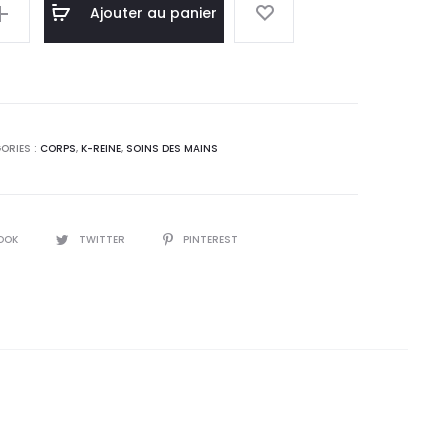
el
initial
Ajouter au panier
 :
était :
,0
16,6
T.
DT.
ORIES :
CORPS
,
K-REINE
,
SOINS DES MAINS
OOK
TWITTER
PINTEREST