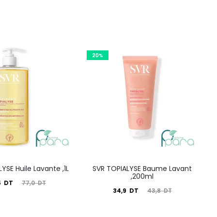
20%
YSE Huile Lavante ,1L
SVR TOPIALYSE Baume Lavant
,200ml
Le
5
DT
77,0
DT
Le
Le
34,9
DT
43,8
DT
prix
prix
prix
nitial