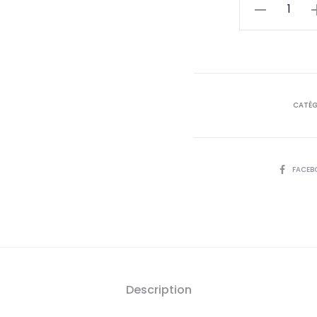
actu
quantité
de
est
K
REINE
15
Crème
Mains
D
CATÉG
Velours
Almond
Dream,30ml
SHARE
FACEB
Description