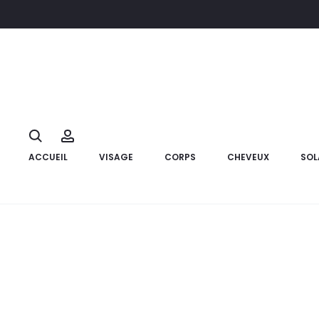
Accueil
Corps
K REINE Crème Mains Velours Almond Dream,3
10%
Search
Account
ACCUEIL
VISAGE
CORPS
CHEVEUX
SOL