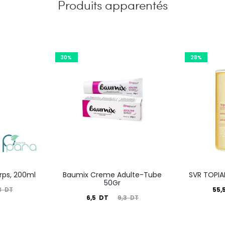
Produits apparentés
30%
28%
orps, 200ml
Baumix Creme Adulte-Tube
SVR TOPIAL
50Gr
Le
55,
8
DT
Le
Le
6,5
DT
9,3
DT
prix
prix
prix
actuel
i