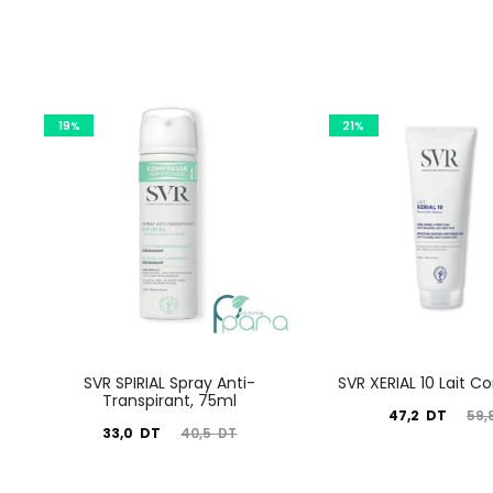
19%
21%
SVR SPIRIAL Spray Anti-
SVR XERIAL 10 Lait C
Transpirant, 75ml
Le
Le
47,2
DT
59,
Le
Le
33,0
DT
40,5
DT
prix
prix
prix
prix
actuel
initial