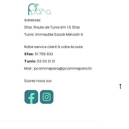
Adresses:
Sfax: Route de Tunis km 1.5 Sfax
Tunis: Immeuble Saadi Menzah 4
Notre service client à votre écoute
Sfax:
51 755 633
Tunis:
53 00 31 31
Mail : pcommepara@pcommepara.tn
Suivez nous sur
Go
to
to