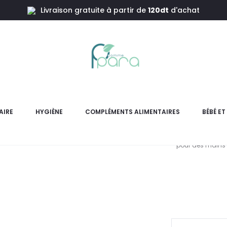
Livraison gratuite à partir de
120dt
d'achat
0ml
K REINE
Alm
AIRE
HYGIÈNE
COMPLÉMENTS ALIMENTAIRES
BÉBÉ E
K-REINE Crème Mains Velou
pour des mains 
pr