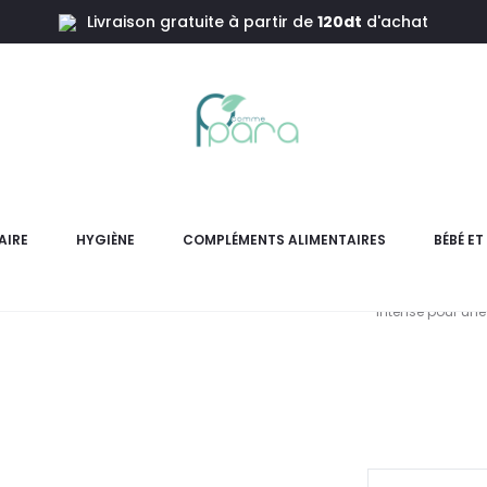
Livraison gratuite à partir de
120dt
d'achat
xe Intense Dandy,300ml
K REINE Gel
AIRE
HYGIÈNE
COMPLÉMENTS ALIMENTAIRES
BÉBÉ E
K-REINE Gel Douche De Luxe
intense pour une
pr