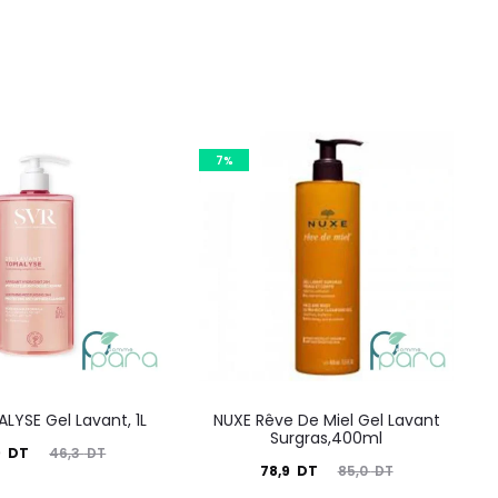
7%
LYSE Gel Lavant, 1L
NUXE Rêve De Miel Gel Lavant
Surgras,400ml
Le
9
DT
46,3
DT
Le
Le
78,9
DT
85,0
DT
prix