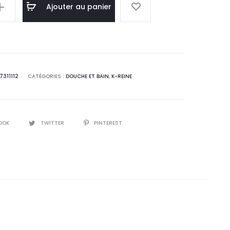
el
initial
Ajouter au panier
 :
était :
,5
21,6
T.
DT.
311112
CATÉGORIES :
DOUCHE ET BAIN
,
K-REINE
OOK
TWITTER
PINTEREST