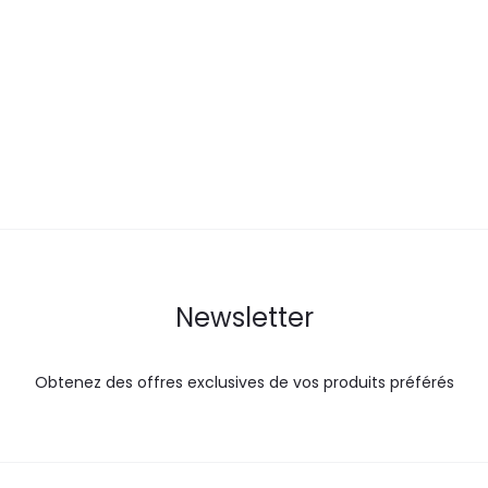
prix
prix
actuel
i
actuel
initial
est :
é
est :
était :
37,9
25,0
27,7
DT.
DT.
DT.
Newsletter
Obtenez des offres exclusives de vos produits préférés