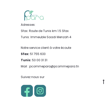
Adresses:
Sfax: Route de Tunis km 1.5 Sfax
Tunis: Immeuble Saadi Menzah 4
Notre service client à votre écoute
Sfax:
51 755 633
Tunis:
53 00 31 31
Mail : pcommepara@pcommepara.tn
Suivez nous sur
Go
to
to