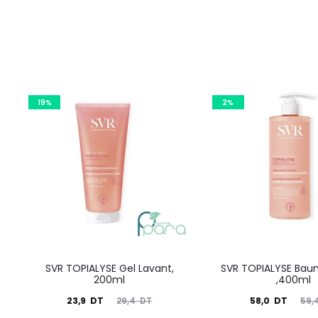
19%
2%
SVR TOPIALYSE Gel Lavant,
SVR TOPIALYSE Bau
200ml
,400ml
Le
Le
Le
Le
23,9
DT
58,0
DT
29,4
DT
59,