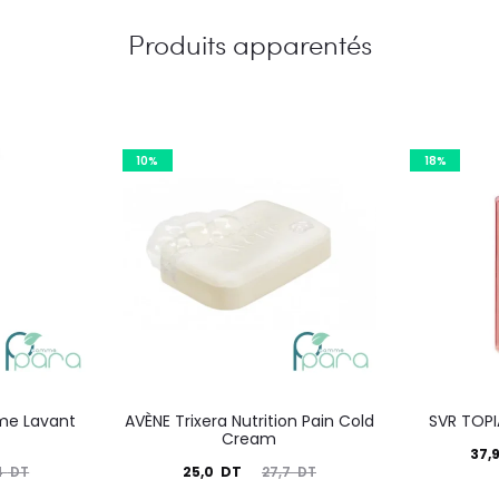
Produits apparentés
10%
18%
me Lavant
AVÈNE Trixera Nutrition Pain Cold
SVR TOPIA
Cream
Le
37,
Le
Le
25,0
DT
4
DT
27,7
DT
prix