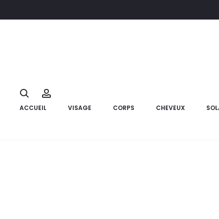
Accueil
Hygiène
Douche et bain
K REINE Gel Douche De Lu
10%
Search
Account
ACCUEIL
VISAGE
CORPS
CHEVEUX
SOL